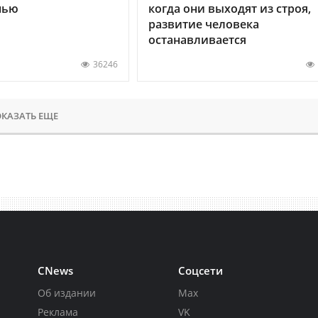
нью
когда они выходят из строя,
развитие человека
останавливается
36246
КАЗАТЬ ЕЩЕ
CNews
Соцсети
Об издании
Max
Реклама
VK