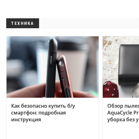
ТЕХНИКА
Как безопасно купить б/у
Обзор пылес
смартфон: подробная
AquaCycle Pr
инструкция
уборка без 