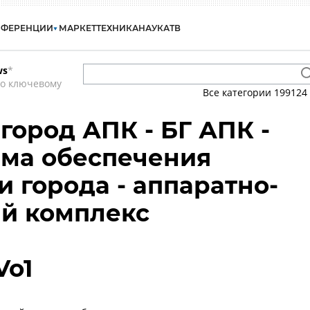
НФЕРЕНЦИИ
МАРКЕТ
ТЕХНИКА
НАУКА
ТВ
ws
*
по ключевому
Все категории
199124
город АПК - БГ АПК -
ема обеспечения
и города - аппаратно-
й комплекс
Vo1