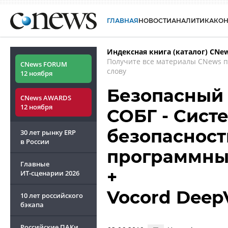
ГЛАВНАЯ
НОВОСТИ
АНАЛИТИКА
КО
Индексная книга (каталог) CNe
Получите все материалы CNews 
CNews FORUM
слову
12 ноября
Безопасный 
CNews AWARDS
12 ноября
СОБГ - Сист
безопасност
30 лет рынку ERP
в России
программны
Главные
+
ИТ-сценарии
2026
Vocord Deep
10 лет российского
бэкапа
Российские ПАКи