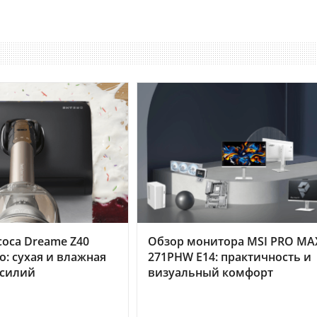
оса Dreame Z40
Обзор монитора MSI PRO MA
o: сухая и влажная
271PHW E14: практичность и
усилий
визуальный комфорт