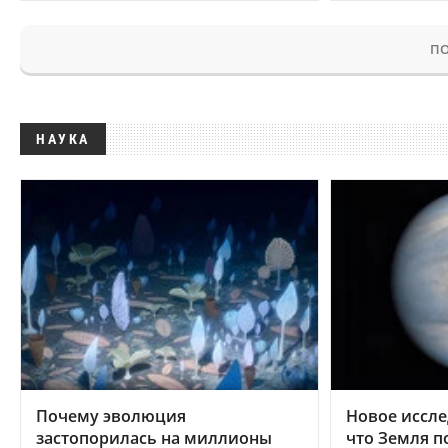
ПО
НАУКА
Почему эволюция
Новое иссле
застопорилась на миллионы
что Земля п