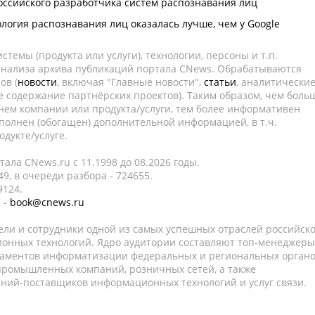
оссийского разработчика систем распознавания лиц
ология распознавания лиц оказалась лучше, чем у Google
темы (продукта или услуги), технологии, персоны и т.п.
 анализа архива публикаций портала CNews. Обрабатываются
ов (
новости
, включая "Главные новости",
статьи
, аналитически
е содержание партнёрских проектов). Таким образом, чем боль
нем компании или продукта/услуги, тем более информативен
полнен (обогащен) дополнительной информацией, в т.ч.
дукте/услуге.
ала CNews.ru c 11.1998 до 08.2026 годы.
9, в очереди разбора - 724655.
9124.
 -
book@cnews.ru
ели и сотрудники одной из самых успешных отраслей российск
онных технологий. Ядро аудитории составляют топ-менеджеры
таментов информатизации федеральных и региональных орган
 промышленных компаний, розничных сетей, а также
аний-поставщиков информационных технологий и услуг связи.