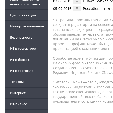
03.06.2019
Huawei купила р
нового поколения
05.09.2016
Российская техн
Цифровизация
* Страница-профиль компании, сис
создается редактором на основе
Импортозамещение
тексты всех редакционных раздел
обзоры рынков, интервью, а такж
Безопасность
публикаций на CNews было с име
профиль. Профиль может быть до
ИТ в госсекторе
презентацией о компании или про
Обработан архив публикаций порт
ИТ в банках
Ключевых фраз выявлено - 146304
Создано именных указателей - 19
ИТ в торговле
Редакция Индексной книги CNews
Телеком
Читатели CNews — это руководит
экономики: индустрии информаци
технические специалисты депар
Интернет
государственной власти, банков,
руководители и сотрудники комп
ИТ-бизнес