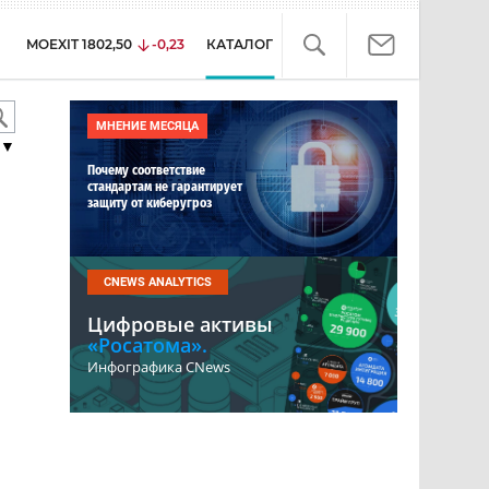
MOEXIT
1802,50
-0,23
КАТАЛОГ
МНЕНИЕ МЕСЯЦА
▼
Почему соответствие
стандартам не гарантирует
защиту от киберугроз
CNEWS ANALYTICS
Цифровые активы
«Росатома».
Инфографика CNews