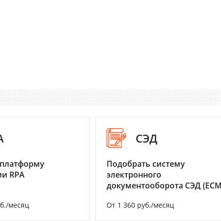
A
СЭД
 платформу
Подобрать систему
ии RPA
электронного
документооборота СЭД (ECM
уб./месяц
От 1 360 руб./месяц