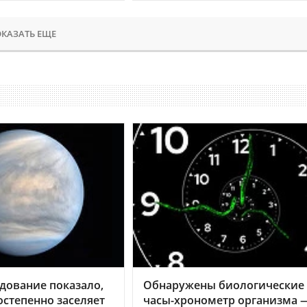
КАЗАТЬ ЕЩЕ
дование показало,
Обнаружены биологические
остепенно заселяет
часы-хронометр организма 