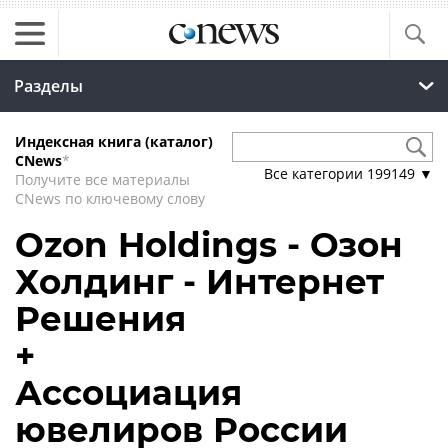
Разделы
Индексная книга (каталог)
CNews
*
Все категории
199149
▼
Получите все материалы
CNews по ключевому слову
Ozon Holdings - Озон
Холдинг - Интернет
Решения
+
Ассоциация
ювелиров России