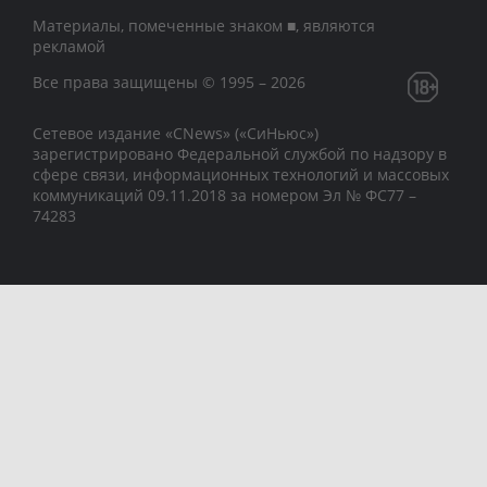
Материалы, помеченные знаком ■, являются
рекламой
Все права защищены © 1995 – 2026
Сетевое издание «CNews» («СиНьюс»)
зарегистрировано Федеральной службой по надзору в
сфере связи, информационных технологий и массовых
коммуникаций 09.11.2018 за номером Эл № ФС77 –
74283