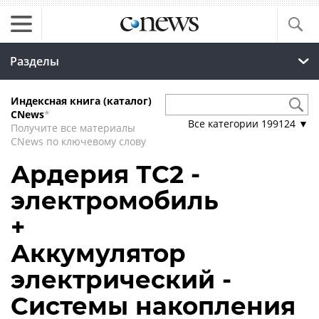
Разделы
Индексная книга (каталог)
CNews
*
Все категории
199124
▼
Получите все материалы
CNews по ключевому слову
Ардерия ТС2 -
электромобиль
+
Аккумулятор
электрический -
Системы накопления