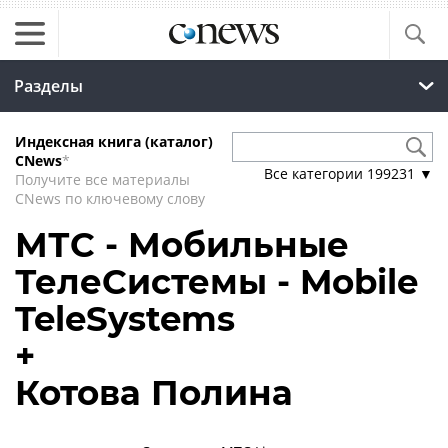
Разделы
Индексная книга (каталог)
CNews
*
Все категории
199231
▼
Получите все материалы
CNews по ключевому слову
МТС - Мобильные
ТелеСистемы - Mobile
TeleSystems
+
Котова Полина