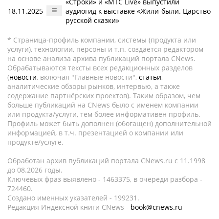
«Строки» и «МТС Live» выпустили
18.11.2025
аудиогид к выставке «Жили-были. Царство
русской сказки»
* Страница-профиль компании, системы (продукта или
услуги), технологии, персоны и т.п. создается редактором
на основе анализа архива публикаций портала CNews.
Обрабатываются тексты всех редакционных разделов
(
новости
, включая "Главные новости",
статьи
,
аналитические обзоры рынков, интервью, а также
содержание партнёрских проектов). Таким образом, чем
больше публикаций на CNews было с именем компании
или продукта/услуги, тем более информативен профиль.
Профиль может быть дополнен (обогащен) дополнительной
информацией, в т.ч. презентацией о компании или
продукте/услуге.
Обработан архив публикаций портала CNews.ru c 11.1998
до 08.2026 годы.
Ключевых фраз выявлено - 1463375, в очереди разбора -
724460.
Создано именных указателей - 199231.
Редакция Индексной книги CNews -
book@cnews.ru