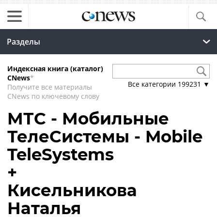
Разделы
Индексная книга (каталог)
CNews
*
Все категории
199231
▼
Получите все материалы
CNews по ключевому слову
МТС - Мобильные
ТелеСистемы - Mobile
TeleSystems
+
Кисельникова
Наталья