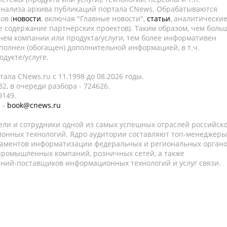
 анализа архива публикаций портала CNews. Обрабатываются
ов (
новости
, включая "Главные новости",
статьи
, аналитически
е содержание партнёрских проектов). Таким образом, чем боль
нем компании или продукта/услуги, тем более информативен
полнен (обогащен) дополнительной информацией, в т.ч.
дукте/услуге.
ала CNews.ru c 11.1998 до 08.2026 годы.
2, в очереди разбора - 724626.
9149.
 -
book@cnews.ru
ели и сотрудники одной из самых успешных отраслей российск
онных технологий. Ядро аудитории составляют топ-менеджеры
таментов информатизации федеральных и региональных орган
 промышленных компаний, розничных сетей, а также
аний-поставщиков информационных технологий и услуг связи.