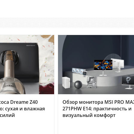
оса Dreame Z40
Обзор монитора MSI PRO MA
o: сухая и влажная
271PHW E14: практичность и
усилий
визуальный комфорт