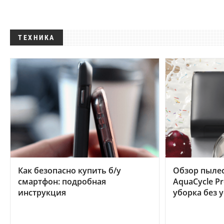
ТЕХНИКА
Как безопасно купить б/у
Обзор пылес
смартфон: подробная
AquaCycle Pr
инструкция
уборка без 