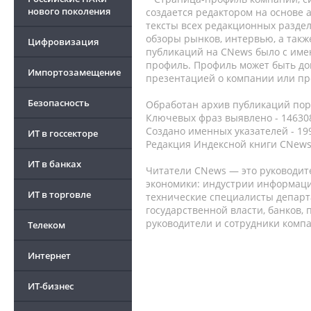
нового поколения
создается редактором на основе
тексты всех редакционных раздел
обзоры рынков, интервью, а такж
Цифровизация
публикаций на CNews было с име
профиль. Профиль может быть до
Импортозамещение
презентацией о компании или про
Безопасность
Обработан архив публикаций порт
Ключевых фраз выявлено - 146308
Создано именных указателей - 19
ИТ в госсекторе
Редакция Индексной книги CNews
ИТ в банках
Читатели CNews — это руководит
экономики: индустрии информаци
ИТ в торговле
технические специалисты депар
государственной власти, банков,
руководители и сотрудники комп
Телеком
Интернет
ИТ-бизнес