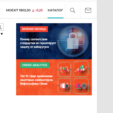
MOEXIT
1802,50
-0,23
КАТАЛОГ
МНЕНИЕ МЕСЯЦА
▼
Почему соответствие
стандартам не гарантирует
защиту от киберугроз
CNEWS ANALYTICS
Топ-10 сфер применения
квантовых компьютеров.
Инфографика CNews