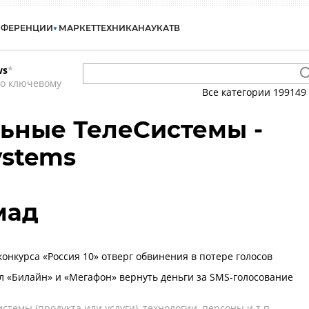
НФЕРЕНЦИИ
МАРКЕТ
ТЕХНИКА
НАУКА
ТВ
ws
*
по ключевому
Все категории
199149
ьные ТелеСистемы -
ystems
мад
онкурса «Россия 10» отверг обвинения в потере голосов
 «Билайн» и «Мегафон» вернуть деньги за SMS-голосование
темы (продукта или услуги), технологии, персоны и т.п.