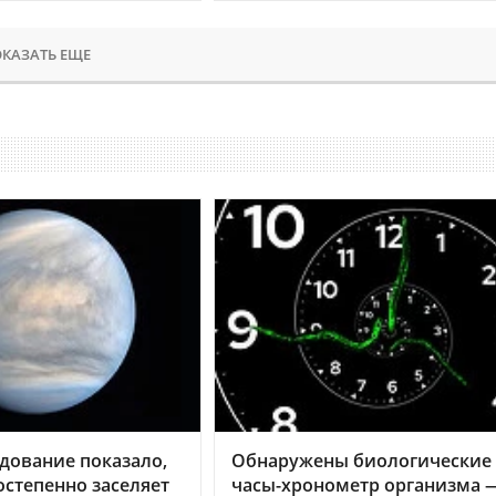
КАЗАТЬ ЕЩЕ
дование показало,
Обнаружены биологические
остепенно заселяет
часы-хронометр организма 