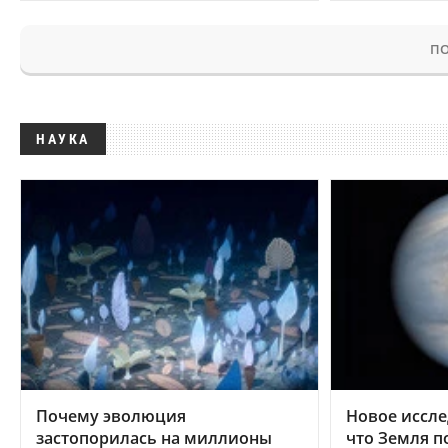
ПО
НАУКА
Почему эволюция
Новое иссле
застопорилась на миллионы
что Земля п