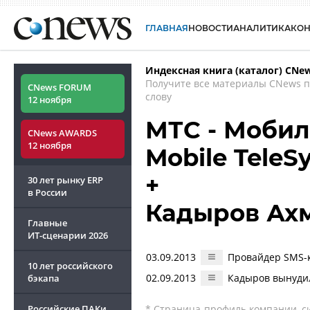
ГЛАВНАЯ
НОВОСТИ
АНАЛИТИКА
КО
Индексная книга (каталог) CNe
Получите все материалы CNews 
CNews FORUM
слову
12 ноября
МТС - Мобил
CNews AWARDS
12 ноября
Mobile TeleS
+
30 лет рынку ERP
в России
Кадыров Ах
Главные
ИТ-сценарии
2026
03.09.2013
Провайдер SMS-к
10 лет российского
02.09.2013
Кадыров вынудил
бэкапа
Российские ПАКи
* Страница-профиль компании, сис