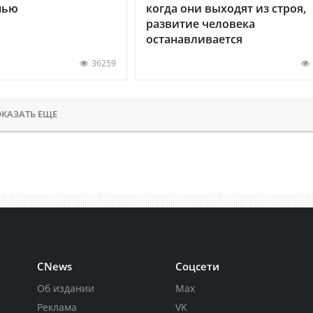
нью
когда они выходят из строя,
развитие человека
останавливается
36259
КАЗАТЬ ЕЩЕ
CNews
Соцсети
Об издании
Max
Реклама
VK