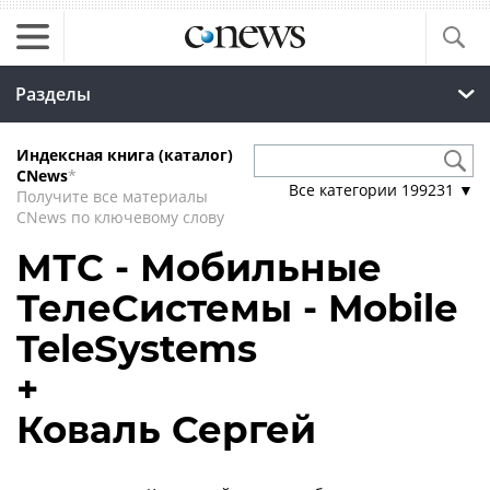
Разделы
Индексная книга (каталог)
CNews
*
Все категории
199231
▼
Получите все материалы
CNews по ключевому слову
МТС - Мобильные
ТелеСистемы - Mobile
TeleSystems
+
Коваль Сергей