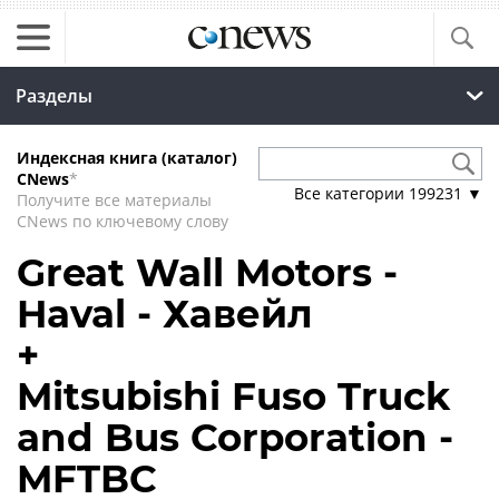
Разделы
Индексная книга (каталог)
CNews
*
Все категории
199231
▼
Получите все материалы
CNews по ключевому слову
Great Wall Motors -
Haval - Хавейл
+
Mitsubishi Fuso Truck
and Bus Corporation -
MFTBC