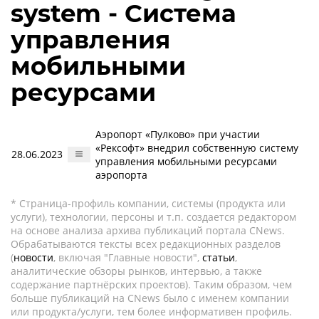
system - Система
управления
мобильными
ресурсами
Аэропорт «Пулково» при участии
«Рексофт» внедрил собственную систему
28.06.2023
управления мобильными ресурсами
аэропорта
* Страница-профиль компании, системы (продукта или
услуги), технологии, персоны и т.п. создается редактором
на основе анализа архива публикаций портала CNews.
Обрабатываются тексты всех редакционных разделов
(
новости
, включая "Главные новости",
статьи
,
аналитические обзоры рынков, интервью, а также
содержание партнёрских проектов). Таким образом, чем
больше публикаций на CNews было с именем компании
или продукта/услуги, тем более информативен профиль.