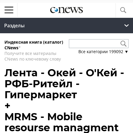
Разделы
Индексная книга (каталог)
CNews
*
Все категории
199092
▼
Получите все материалы
CNews по ключевому слову
Лента - Окей - О'Кей -
РФБ-Ритейл -
Гипермаркет
+
MRMS - Mobile
resourse managment