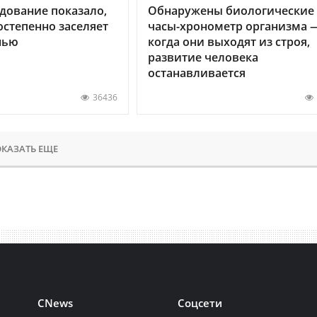
дование показало,
Обнаружены биологические
остепенно заселяет
часы-хронометр организма 
нью
когда они выходят из строя,
развитие человека
останавливается
36436
КАЗАТЬ ЕЩЕ
CNews
Соцсети