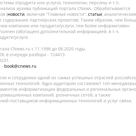
темы (продукта или услуги), технологии, персоны и т.п.
 анализа архива публикаций портала CNews. Обрабатываются
ов (
новости
, включая "Главные новости",
статьи
, аналитически
е содержание партнёрских проектов). Таким образом, чем боль
нем компании или продукта/услуги, тем более информативен
полнен (обогащен) дополнительной информацией, в т.ч.
дукте/услуге.
ала CNews.ru c 11.1998 до 08.2026 годы.
8, в очереди разбора - 724413.
9231.
 -
book@cnews.ru
ели и сотрудники одной из самых успешных отраслей российск
онных технологий. Ядро аудитории составляют топ-менеджеры
таментов информатизации федеральных и региональных орган
 промышленных компаний, розничных сетей, а также
аний-поставщиков информационных технологий и услуг связи.