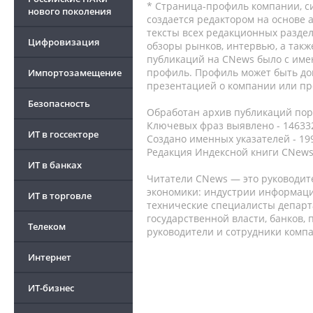
* Страница-профиль компании, сис
нового поколения
создается редактором на основе
тексты всех редакционных раздел
Цифровизация
обзоры рынков, интервью, а такж
публикаций на CNews было с име
профиль. Профиль может быть до
Импортозамещение
презентацией о компании или про
Безопасность
Обработан архив публикаций порт
Ключевых фраз выявлено - 146332
ИТ в госсекторе
Создано именных указателей - 19
Редакция Индексной книги CNews
ИТ в банках
Читатели CNews — это руководит
экономики: индустрии информаци
ИТ в торговле
технические специалисты депар
государственной власти, банков,
Телеком
руководители и сотрудники комп
Интернет
ИТ-бизнес