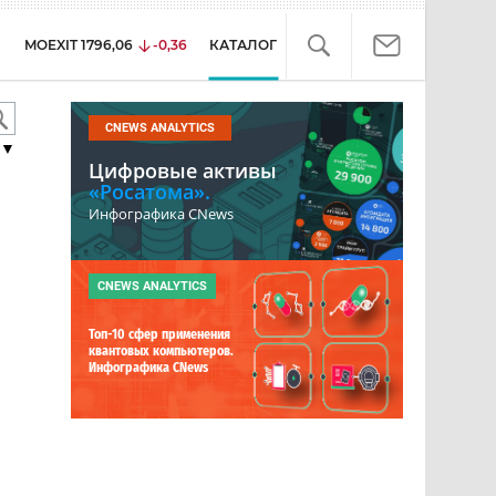
MOEXIT
1796,06
-0,36
КАТАЛОГ
CNEWS ANALYTICS
▼
Цифровые активы
«Росатома».
Инфографика CNews
CNEWS ANALYTICS
Топ-10 сфер применения
квантовых компьютеров.
Инфографика CNews