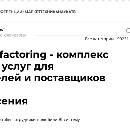
НФЕРЕНЦИИ
МАРКЕТ
ТЕХНИКА
НАУКА
ТВ
ws
*
по ключевому
Все категории
199231
factoring - комплекс
услуг для
лей и поставщиков
сения
 чтобы сотрудники полюбили BI-систему