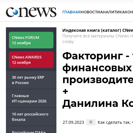
ГЛАВНАЯ
НОВОСТИ
АНАЛИТИКА
КО
Индексная книга (каталог) CNe
Получите все материалы CNews 
CNews FORUM
слову
12 ноября
Факторинг - 
CNews AWARDS
12 ноября
финансовых 
производите
30 лет рынку ERP
в России
+
Главные
Данилина К
ИТ-сценарии
2026
10 лет российского
бэкапа
27.09.2023
Как сделать так,
Российские ПАКи