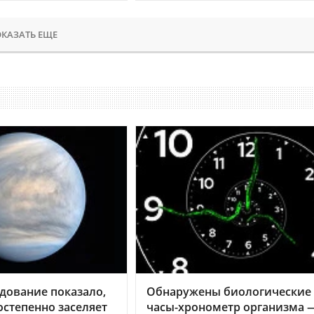
КАЗАТЬ ЕЩЕ
дование показало,
Обнаружены биологические
остепенно заселяет
часы-хронометр организма 