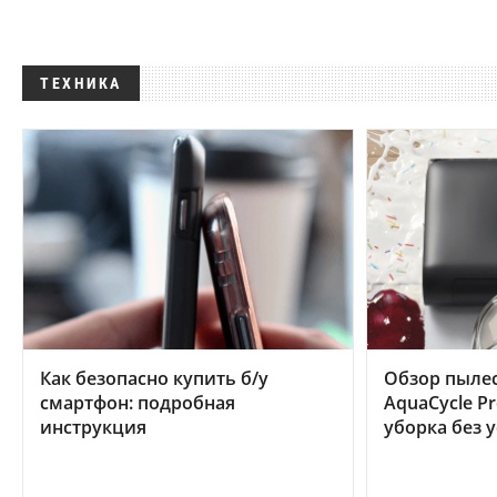
ТЕХНИКА
Как безопасно купить б/у
Обзор пылес
смартфон: подробная
AquaCycle Pr
инструкция
уборка без 