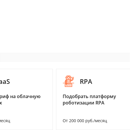
aaS
RPA
риф на облачную
Подобрать платформу
х
роботизации RPA
месяц
От 200 000 руб./месяц