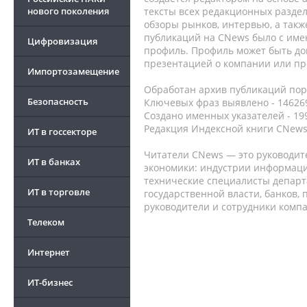
нового поколения
тексты всех редакционных раздел
обзоры рынков, интервью, а такж
публикаций на CNews было с име
Цифровизация
профиль. Профиль может быть до
презентацией о компании или про
Импортозамещение
Обработан архив публикаций порт
Безопасность
Ключевых фраз выявлено - 146269
Создано именных указателей - 19
Редакция Индексной книги CNews
ИТ в госсекторе
Читатели CNews — это руководит
ИТ в банках
экономики: индустрии информаци
технические специалисты депар
ИТ в торговле
государственной власти, банков,
руководители и сотрудники комп
Телеком
Интернет
ИТ-бизнес