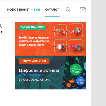
MOEXIT
1806,61
3,08
КАТАЛОГ
CNEWS ANALYTICS
▼
Топ-10 сфер применения
квантовых компьютеров.
Инфографика CNews
CNEWS ANALYTICS
Цифровые активы
«Росатома».
Инфографика CNews