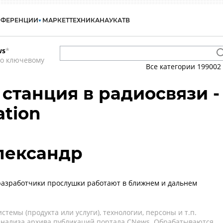
НФЕРЕНЦИИ
МАРКЕТ
ТЕХНИКА
НАУКА
ТВ
ws
*
по ключевому
Все категории
199002
 станция в радиосвязи -
ation
лександр
разработчики прослушки работают в ближнем и дальнем
темы (продукта или услуги), технологии, персоны и т.п.
 анализа архива публикаций портала CNews. Обрабатываются