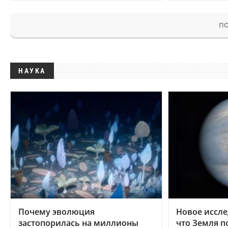
ПО
НАУКА
Почему эволюция
Новое иссле
застопорилась на миллионы
что Земля п