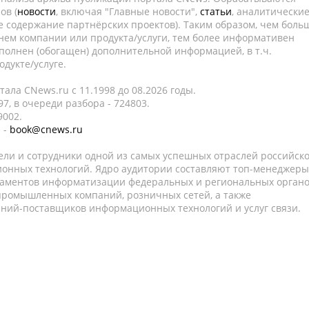
ов (
новости
, включая "Главные новости",
статьи
, аналитически
е содержание партнёрских проектов). Таким образом, чем боль
нем компании или продукта/услуги, тем более информативен
полнен (обогащен) дополнительной информацией, в т.ч.
дукте/услуге.
ала CNews.ru c 11.1998 до 08.2026 годы.
7, в очереди разбора - 724803.
9002.
 -
book@cnews.ru
ели и сотрудники одной из самых успешных отраслей российск
онных технологий. Ядро аудитории составляют топ-менеджеры
таментов информатизации федеральных и региональных орган
 промышленных компаний, розничных сетей, а также
аний-поставщиков информационных технологий и услуг связи.