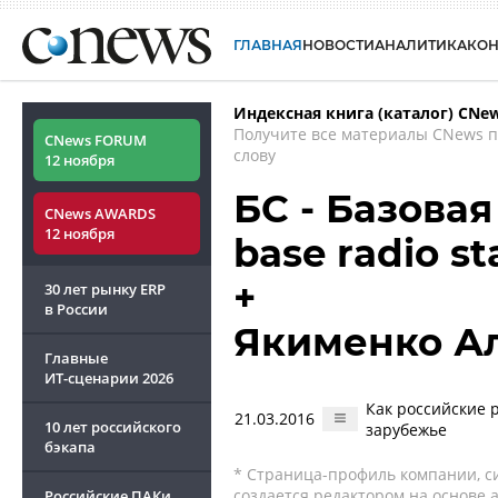
ГЛАВНАЯ
НОВОСТИ
АНАЛИТИКА
КО
Индексная книга (каталог) CNe
Получите все материалы CNews 
CNews FORUM
слову
12 ноября
БС - Базовая
CNews AWARDS
12 ноября
base radio st
+
30 лет рынку ERP
в России
Якименко А
Главные
ИТ-сценарии
2026
Как российские 
21.03.2016
10 лет российского
зарубежье
бэкапа
* Страница-профиль компании, сис
создается редактором на основе
Российские ПАКи