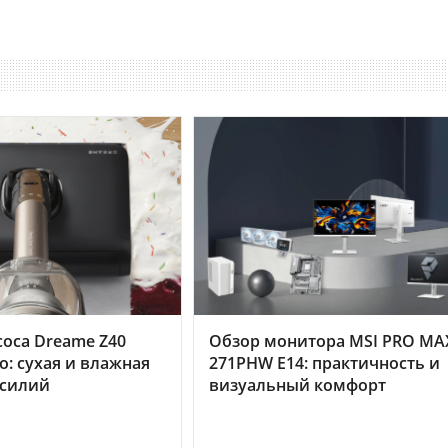
оса Dreame Z40
Обзор монитора MSI PRO MA
o: сухая и влажная
271PHW E14: практичность и
усилий
визуальный комфорт