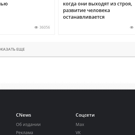
нью
когда они выходят из строя,
развитие человека
останавливается
36056
КАЗАТЬ ЕЩЕ
CNews
Соцсети
Об издании
Max
Реклама
VK