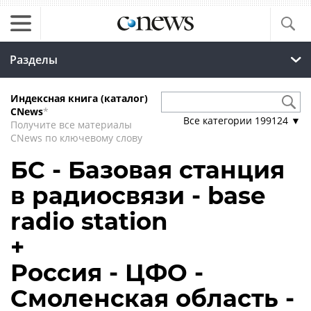
Разделы
Индексная книга (каталог)
CNews
*
Все категории
199124
▼
Получите все материалы
CNews по ключевому слову
БС - Базовая станция
в радиосвязи - base
radio station
+
Россия - ЦФО -
Смоленская область -