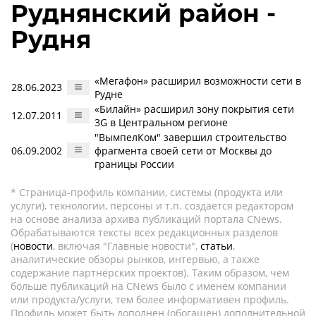
Руднянский район -
Рудня
«Мегафон» расширил возможности сети в
28.06.2023
Рудне
«Билайн» расширил зону покрытия сети
12.07.2011
3G в Центральном регионе
"ВымпелКом" завершил строительство
06.09.2002
фрагмента своей сети от Москвы до
границы России
* Страница-профиль компании, системы (продукта или
услуги), технологии, персоны и т.п. создается редактором
на основе анализа архива публикаций портала CNews.
Обрабатываются тексты всех редакционных разделов
(
новости
, включая "Главные новости",
статьи
,
аналитические обзоры рынков, интервью, а также
содержание партнёрских проектов). Таким образом, чем
больше публикаций на CNews было с именем компании
или продукта/услуги, тем более информативен профиль.
Профиль может быть дополнен (обогащен) дополнительной