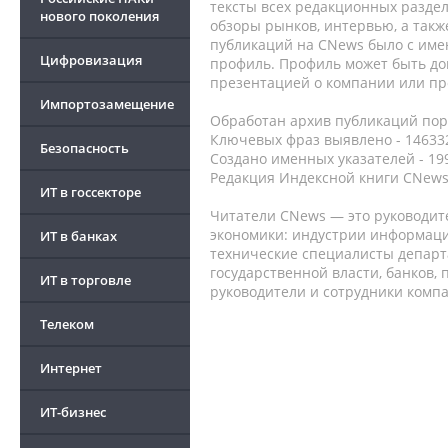
тексты всех редакционных раздел
нового поколения
обзоры рынков, интервью, а такж
публикаций на CNews было с име
Цифровизация
профиль. Профиль может быть до
презентацией о компании или про
Импортозамещение
Обработан архив публикаций порт
Ключевых фраз выявлено - 146332
Безопасность
Создано именных указателей - 19
Редакция Индексной книги CNews
ИТ в госсекторе
Читатели CNews — это руководит
экономики: индустрии информаци
ИТ в банках
технические специалисты депар
государственной власти, банков,
ИТ в торговле
руководители и сотрудники комп
Телеком
Интернет
ИТ-бизнес