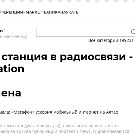
НФЕРЕНЦИИ
МАРКЕТ
ТЕХНИКА
НАУКА
ТВ
ws
*
по ключевому
Все категории
199231
 станция в радиосвязи -
ation
лена
ала: «Мегафон» ускорил мобильный интернет на Алтае
темы (продукта или услуги), технологии, персоны и т.п.
 анализа архива публикаций портала CNews. Обрабатываются