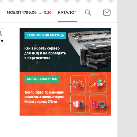
MOEXIT
1796,06
-0,36
КАТАЛОГ
ТЕХНОЛОГИЯ МЕСЯЦА
▼
Как выбрать сервер
для ЦОД и не прогадать
в перспективе
CNEWS ANALYTICS
Топ-10 сфер применения
квантовых компьютеров.
Инфографика CNews