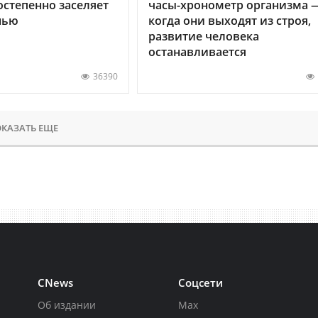
остепенно заселяет
часы-хронометр организма 
нью
когда они выходят из строя,
развитие человека
останавливается
36390
КАЗАТЬ ЕЩЕ
CNews
Соцсети
Об издании
Max