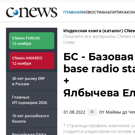
ГЛАВНАЯ
НОВОСТИ
АНАЛИТИКА
КО
Индексная книга (каталог) CNe
Получите все материалы CNews 
CNews FORUM
слову
12 ноября
БС - Базовая
CNews AWARDS
12 ноября
base radio st
+
30 лет рынку ERP
в России
Ялбычева Е
Главные
ИТ-сценарии
2026
01.08.2022
От Маймы до Чем
10 лет российского
бэкапа
* Страница-профиль компании, сис
создается редактором на основе
Российские ПАКи