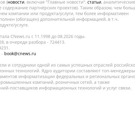
ов (
новости
, включая "Главные новости",
статьи
, аналитически
е содержание партнёрских проектов). Таким образом, чем боль
нем компании или продукта/услуги, тем более информативен
полнен (обогащен) дополнительной информацией, в т.ч.
дукте/услуге.
ала CNews.ru c 11.1998 до 08.2026 годы.
8, в очереди разбора - 724413.
9231.
 -
book@cnews.ru
ели и сотрудники одной из самых успешных отраслей российск
онных технологий. Ядро аудитории составляют топ-менеджеры
таментов информатизации федеральных и региональных орган
 промышленных компаний, розничных сетей, а также
аний-поставщиков информационных технологий и услуг связи.