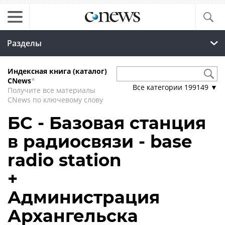
Разделы
Индексная книга (каталог)
CNews
*
Все категории
199149
▼
Получите все материалы
CNews по ключевому слову
БС - Базовая станция
в радиосвязи - base
radio station
+
Администрация
Архангельска