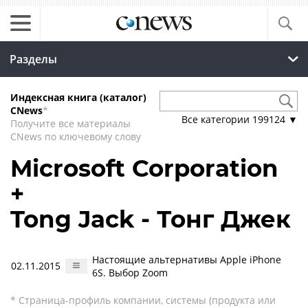
Разделы
Индексная книга (каталог)
CNews
*
Все категории
199124
▼
Получите все материалы
CNews по ключевому слову
Microsoft Corporation
+
Tong Jack - Тонг Джек
Настоящие альтернативы Apple iPhone
02.11.2015
6S. Выбор Zoom
* Страница-профиль компании, системы (продукта или