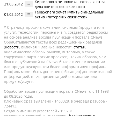
Киргизского чиновника наказывают за
21.03.2012
дела «питерских связистов»
TeliaSonera хочет купить скандальный
01.02.2012
актив «питерских связистов»
* Страница-профиль компании, системы (продукта или
услуги), технологии, персоны и т.п. создается редактором
на основе анализа архива публикаций портала CNews.
Обрабатываются тексты всех редакционных разделов
(
новости
, включая "Главные новости",
статьи
,
аналитические обзоры рынков, интервью, а также
содержание партнёрских проектов). Таким образом, чем
больше публикаций на CNews было с именем компании
или продукта/услуги, тем более информативен профиль.
Профиль может быть дополнен (обогащен) дополнительной
информацией, в т.ч. презентацией о компании или
продукте/услуге.
Обработан архив публикаций портала CNews.ru c 11.1998
до 08.2026 годы.
Ключевых фраз выявлено - 1463328, в очереди разбора -
724413.
Создано именных указателей - 199231.
Редакция Индексной книги CNews -
book@cnews.ru