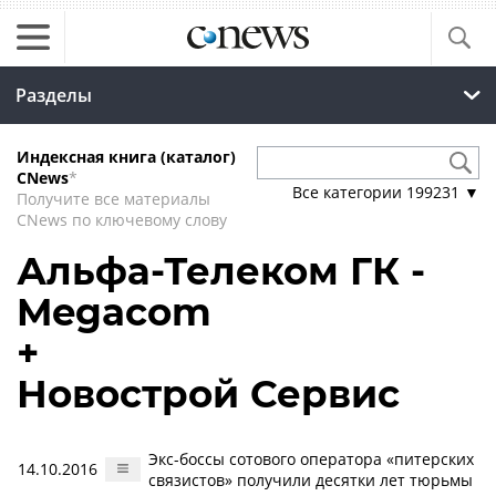
Разделы
Индексная книга (каталог)
CNews
*
Все категории
199231
▼
Получите все материалы
CNews по ключевому слову
Альфа-Телеком ГК -
Megacom
+
Новострой Сервис
Экс-боссы сотового оператора «питерских
14.10.2016
связистов» получили десятки лет тюрьмы