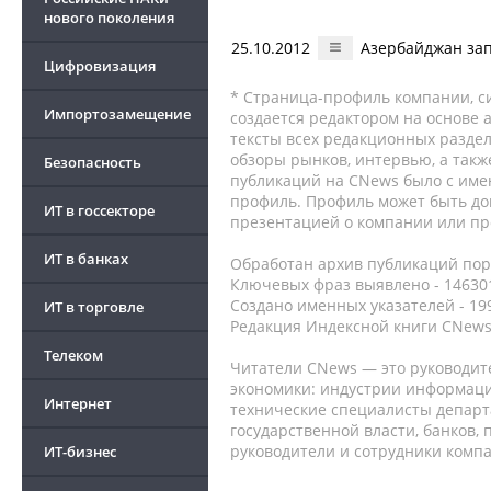
нового поколения
25.10.2012
Азербайджан зап
Цифровизация
* Страница-профиль компании, сис
Импортозамещение
создается редактором на основе
тексты всех редакционных раздел
обзоры рынков, интервью, а такж
Безопасность
публикаций на CNews было с име
профиль. Профиль может быть до
ИТ в госсекторе
презентацией о компании или про
ИТ в банках
Обработан архив публикаций порт
Ключевых фраз выявлено - 146301
Создано именных указателей - 19
ИТ в торговле
Редакция Индексной книги CNews
Телеком
Читатели CNews — это руководит
экономики: индустрии информаци
Интернет
технические специалисты депар
государственной власти, банков,
руководители и сотрудники комп
ИТ-бизнес