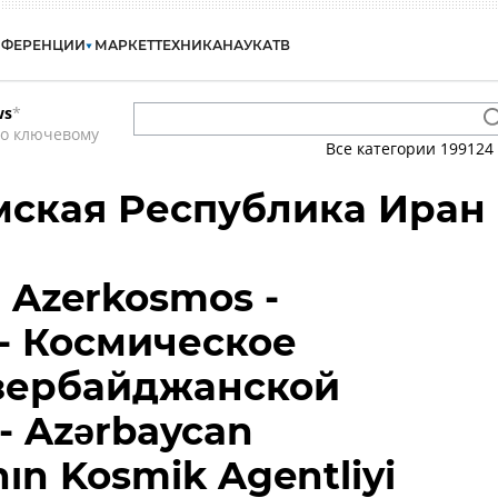
НФЕРЕНЦИИ
МАРКЕТ
ТЕХНИКА
НАУКА
ТВ
ws
*
по ключевому
Все категории
199124
мская Республика Иран
 Azerkosmos -
- Космическое
Азербайджанской
- Azərbaycan
nın Kosmik Agentliyi