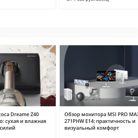
оса Dreame Z40
Обзор монитора MSI PRO MA
o: сухая и влажная
271PHW E14: практичность и
усилий
визуальный комфорт