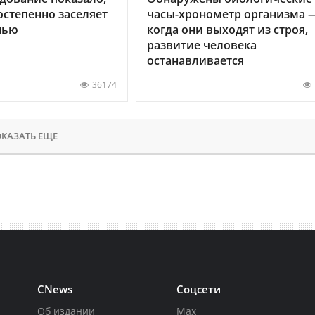
остепенно заселяет
часы-хронометр организма 
нью
когда они выходят из строя,
развитие человека
останавливается
36174
КАЗАТЬ ЕЩЕ
CNews
Соцсети
Об издании
Max