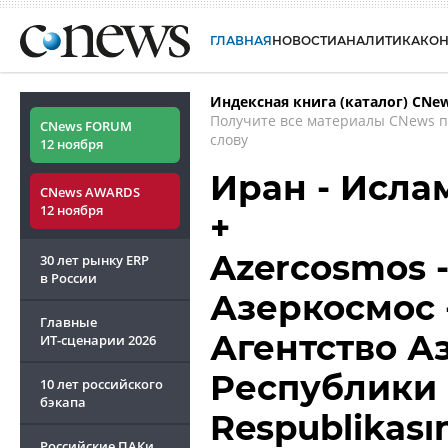
ГЛАВНАЯ
НОВОСТИ
АНАЛИТИКА
КО
Индексная книга (каталог) CNe
Получите все материалы CNews 
CNews FORUM
слову
12 ноября
Иран - Исла
CNews AWARDS
12 ноября
+
Azercosmos -
30 лет рынку ERP
в России
Азеркосмос 
Главные
Агентство 
ИТ-сценарии
2026
Республики 
10 лет российского
бэкапа
Respublikası
Российские ПАКи