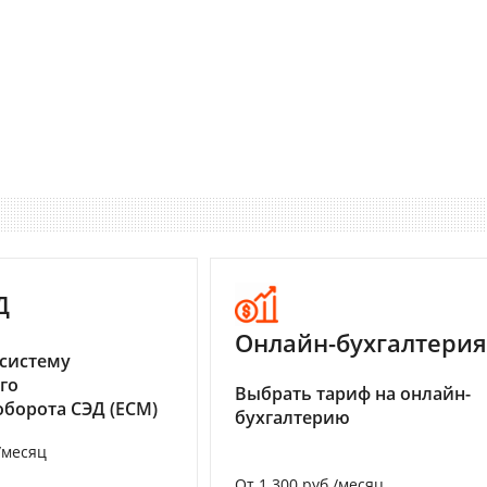
Д
Онлайн-бухгалтерия
систему
го
Выбрать тариф на онлайн-
борота СЭД (ECM)
бухгалтерию
/месяц
От 1 300 руб./месяц