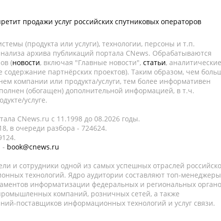
ретит продажи услуг российских спутниковых операторов
темы (продукта или услуги), технологии, персоны и т.п.
 анализа архива публикаций портала CNews. Обрабатываются
ов (
новости
, включая "Главные новости",
статьи
, аналитически
е содержание партнёрских проектов). Таким образом, чем боль
нем компании или продукта/услуги, тем более информативен
полнен (обогащен) дополнительной информацией, в т.ч.
дукте/услуге.
ала CNews.ru c 11.1998 до 08.2026 годы.
8, в очереди разбора - 724624.
9124.
 -
book@cnews.ru
ели и сотрудники одной из самых успешных отраслей российск
онных технологий. Ядро аудитории составляют топ-менеджеры
таментов информатизации федеральных и региональных орган
 промышленных компаний, розничных сетей, а также
аний-поставщиков информационных технологий и услуг связи.