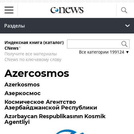
Разделы
Индексная книга (каталог)
CNews
*
Все категории
199124
▼
Получите все материалы
CNews по ключевому слову
Azercosmos
Azerkosmos
Азеркосмос
Космическое Агентство
Азербайджанской Республики
Azərbaycan Respublikasının Kosmik
Agentliyi