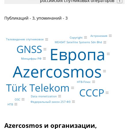
российских спутниковых операторов
1
Публикаций - 3, упоминаний - 3
Астрономия
Copyright
Телевидение спутниковое
MEASAT Satellite Systems Sdn Bhd
GNSS
Европа
Минцифры РФ
Azercosmos
НТВ-Плюс
Türk Telekom
СССР
Data monetization
OSC
Федеральный закон 257-ФЗ
НТВ
Azercosmos и организации,