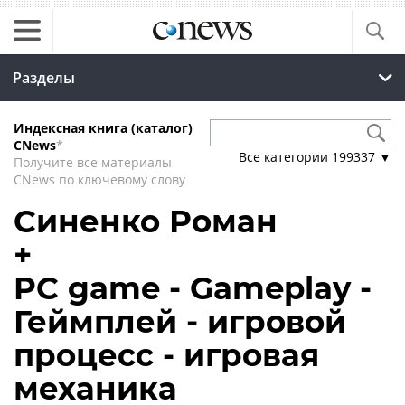
Разделы
Индексная книга (каталог)
CNews
*
Все категории
199337
▼
Получите все материалы
CNews по ключевому слову
Синенко Роман
+
PC game - Gameplay -
Геймплей - игровой
процесс - игровая
механика