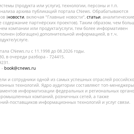
темы (продукта или услуги), технологии, персоны и т.п.
 анализа архива публикаций портала CNews. Обрабатываются
ов (
новости
, включая "Главные новости",
статьи
, аналитически
е содержание партнёрских проектов). Таким образом, чем боль
нем компании или продукта/услуги, тем более информативен
полнен (обогащен) дополнительной информацией, в т.ч.
дукте/услуге.
ала CNews.ru c 11.1998 до 08.2026 годы.
0, в очереди разбора - 724415.
9231.
 -
book@cnews.ru
ели и сотрудники одной из самых успешных отраслей российск
онных технологий. Ядро аудитории составляют топ-менеджеры
таментов информатизации федеральных и региональных орган
 промышленных компаний, розничных сетей, а также
аний-поставщиков информационных технологий и услуг связи.