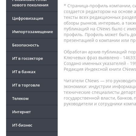
нового поколения
* Страница-профиль компании, сис
создается редактором на основе
тексты всех редакционных раздел
Цифровизация
обзоры рынков, интервью, а такж
публикаций на CNews было с име
Импортозамещение
профиль. Профиль может быть до
презентацией о компании или про
Безопасность
Обработан архив публикаций порт
Ключевых фраз выявлено - 146333
ИТ в госсекторе
Создано именных указателей - 19
Редакция Индексной книги CNews
ИТ в банках
Читатели CNews — это руководит
ИТ в торговле
экономики: индустрии информаци
технические специалисты депар
государственной власти, банков,
Телеком
руководители и сотрудники комп
Интернет
ИТ-бизнес