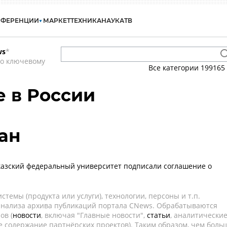
НФЕРЕНЦИИ
МАРКЕТ
ТЕХНИКА
НАУКА
ТВ
ws
*
по ключевому
Все категории
199165
 в России
ан
казский федеральный университет подписали соглашение о
темы (продукта или услуги), технологии, персоны и т.п.
 анализа архива публикаций портала CNews. Обрабатываются
ов (
новости
, включая "Главные новости",
статьи
, аналитически
е содержание партнёрских проектов). Таким образом, чем боль