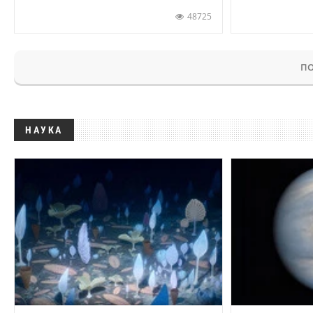
48725
ПО
НАУКА