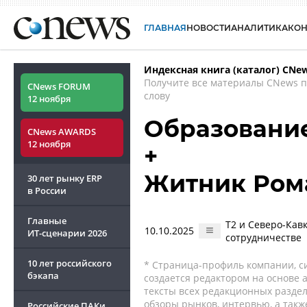
ГЛАВНАЯ
НОВОСТИ
АНАЛИТИКА
КО
Индексная книга (каталог) CNe
Получите все материалы CNews 
CNews FORUM
слову
12 ноября
Образование
CNews AWARDS
12 ноября
+
Житник Ром
30 лет рынку ERP
в России
Главные
T2 и Северо-Кав
10.10.2025
ИТ-сценарии
2026
сотрудничестве
10 лет российского
* Страница-профиль компании, сис
бэкапа
создается редактором на основе
тексты всех редакционных раздел
обзоры рынков, интервью, а такж
Российские ПАКи