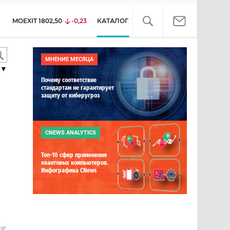
MOEXIT
1802,50
-0,23
КАТАЛОГ
МНЕНИЕ МЕСЯЦА
▼
Почему соответствие
стандартам не гарантирует
защиту от киберугроз
CNEWS ANALYTICS
Топ-10 сфер применения
квантовых компьютеров.
Инфографика CNews
е
ше