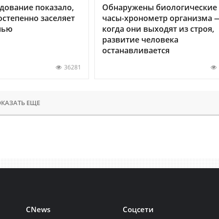
дование показало,
Обнаружены биологические
остепенно заселяет
часы-хронометр организма 
нью
когда они выходят из строя,
развитие человека
останавливается
36281
КАЗАТЬ ЕЩЕ
CNews
Соцсети