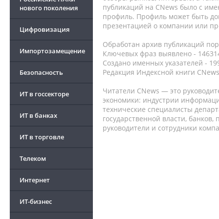
публикаций на CNews было с име
нового поколения
профиль. Профиль может быть до
презентацией о компании или про
Цифровизация
Обработан архив публикаций порт
Импортозамещение
Ключевых фраз выявлено - 146314
Создано именных указателей - 19
Редакция Индексной книги CNews
Безопасность
Читатели CNews — это руководит
ИТ в госсекторе
экономики: индустрии информаци
технические специалисты депар
ИТ в банках
государственной власти, банков,
руководители и сотрудники комп
ИТ в торговле
Телеком
Интернет
ИТ-бизнес