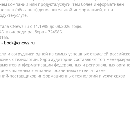
нем компании или продукта/услуги, тем более информативен
полнен (обогащен) дополнительной информацией, в т.ч.
дукте/услуге.
ала CNews.ru c 11.1998 до 08.2026 годы.
5, в очереди разбора - 724585.
9165.
 -
book@cnews.ru
ели и сотрудники одной из самых успешных отраслей российск
онных технологий. Ядро аудитории составляют топ-менеджеры
таментов информатизации федеральных и региональных орган
 промышленных компаний, розничных сетей, а также
аний-поставщиков информационных технологий и услуг связи.