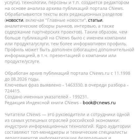
услуги), технологии, персоны и т.п. создается редактором
на основе анализа архива публикаций портала CNews.
Обрабатываются тексты всех редакционных разделов
(
новости
, включая "Главные новости",
статьи
,
аналитические обзоры рынков, интервью, а также
содержание партнёрских проектов). Таким образом, чем
больше публикаций на CNews было с именем компании
или продукта/услуги, тем более информативен профиль.
Профиль может быть дополнен (обогащен) дополнительной
информацией, в т.ч. презентацией о компании или
продукте/услуге.
Обработан архив публикаций портала CNews.ru c 11.1998
до 08.2026 годы.
Ключевых фраз выявлено - 1463330, в очереди разбора -
724415.
Создано именных указателей - 199231.
Редакция Индексной книги CNews -
book@cnews.ru
Читатели CNews — это руководители и сотрудники одной
из самых успешных отраслей российской экономики:
индустрии информационных технологий. Ядро аудитории
составляют топ-менеджеры и технические специалисты
департаментов информатизации федеральных и