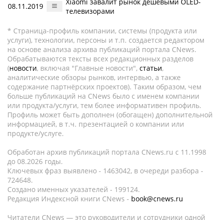
Xiaomi завалит рынок дешевыми OLED-
08.11.2019
телевизорами
* Страница-профиль компании, системы (продукта или
услуги), технологии, персоны и т.п. создается редактором
на основе анализа архива публикаций портала CNews.
Обрабатываются тексты всех редакционных разделов
(
новости
, включая "Главные новости",
статьи
,
аналитические обзоры рынков, интервью, а также
содержание партнёрских проектов). Таким образом, чем
больше публикаций на CNews было с именем компании
или продукта/услуги, тем более информативен профиль.
Профиль может быть дополнен (обогащен) дополнительной
информацией, в т.ч. презентацией о компании или
продукте/услуге.
Обработан архив публикаций портала CNews.ru c 11.1998
до 08.2026 годы.
Ключевых фраз выявлено - 1463042, в очереди разбора -
724648.
Создано именных указателей - 199124.
Редакция Индексной книги CNews -
book@cnews.ru
Читатели CNews — это руководители и сотрудники одной