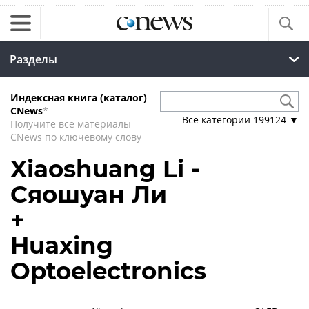
Разделы
Индексная книга (каталог)
CNews
*
Все категории
199124
▼
Получите все материалы
CNews по ключевому слову
Xiaoshuang Li -
Сяошуан Ли
+
Huaxing
Optoelectronics