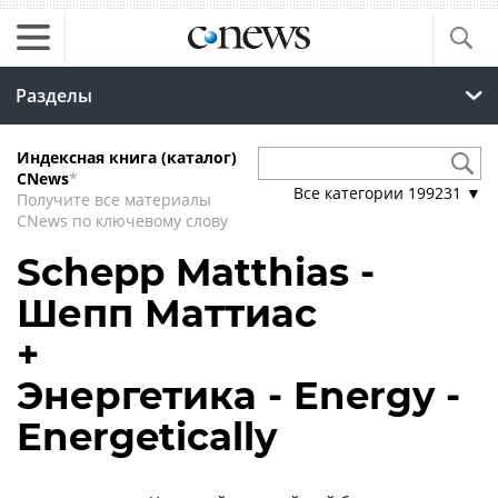
Разделы
Индексная книга (каталог)
CNews
*
Все категории
199231
▼
Получите все материалы
CNews по ключевому слову
Schepp Matthias -
Шепп Маттиас
+
Энергетика - Energy -
Energetically