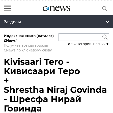
Разделы
Индексная книга (каталог)
CNews
*
Все категории
199165
▼
Получите все материалы
CNews по ключевому слову
Kivisaari Tero -
Кивисаари Теро
+
Shrestha Niraj Govinda
- Шресфа Нирай
Говинда