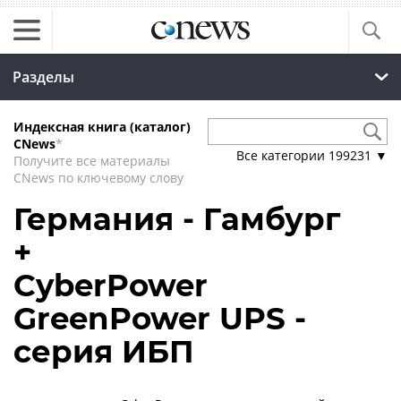
Разделы
Индексная книга (каталог)
CNews
*
Все категории
199231
▼
Получите все материалы
CNews по ключевому слову
Германия - Гамбург
+
CyberPower
GreenPower UPS -
серия ИБП