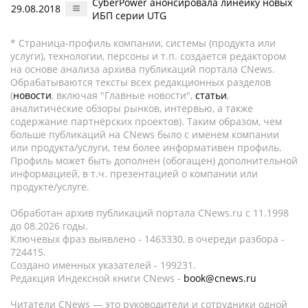
CyberPower анонсировала линейку новых
29.08.2018
ИБП серии UTG
* Страница-профиль компании, системы (продукта или
услуги), технологии, персоны и т.п. создается редактором
на основе анализа архива публикаций портала CNews.
Обрабатываются тексты всех редакционных разделов
(
новости
, включая "Главные новости",
статьи
,
аналитические обзоры рынков, интервью, а также
содержание партнёрских проектов). Таким образом, чем
больше публикаций на CNews было с именем компании
или продукта/услуги, тем более информативен профиль.
Профиль может быть дополнен (обогащен) дополнительной
информацией, в т.ч. презентацией о компании или
продукте/услуге.
Обработан архив публикаций портала CNews.ru c 11.1998
до 08.2026 годы.
Ключевых фраз выявлено - 1463330, в очереди разбора -
724415.
Создано именных указателей - 199231.
Редакция Индексной книги CNews -
book@cnews.ru
Читатели CNews — это руководители и сотрудники одной