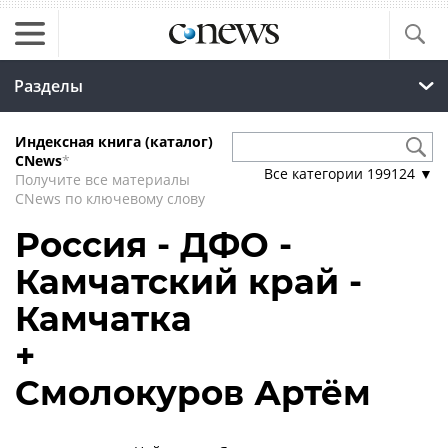
Разделы
Индексная книга (каталог)
CNews
*
Все категории
199124
▼
Получите все материалы
CNews по ключевому слову
Россия - ДФО -
Камчатский край -
Камчатка
+
Смолокуров Артём