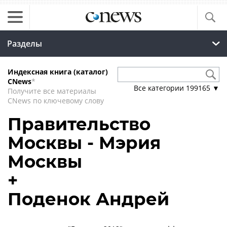
Разделы
Индексная книга (каталог)
CNews
*
Все категории
199165
▼
Получите все материалы
CNews по ключевому слову
Правительство
Москвы - Мэрия
Москвы
+
Поденок Андрей