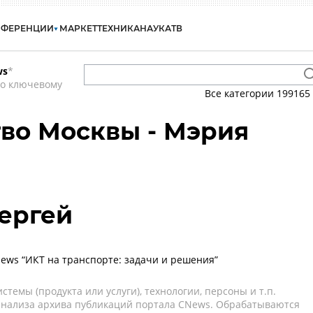
НФЕРЕНЦИИ
МАРКЕТ
ТЕХНИКА
НАУКА
ТВ
ws
*
по ключевому
Все категории
199165
во Москвы - Мэрия
ергей
ws “ИКТ на транспорте: задачи и решения”
темы (продукта или услуги), технологии, персоны и т.п.
 анализа архива публикаций портала CNews. Обрабатываются