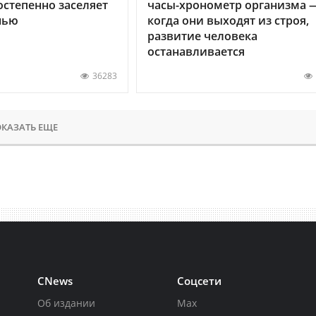
остепенно заселяет
часы-хронометр организма 
нью
когда они выходят из строя,
развитие человека
останавливается
36283
КАЗАТЬ ЕЩЕ
CNews
Соцсети
Об издании
Max