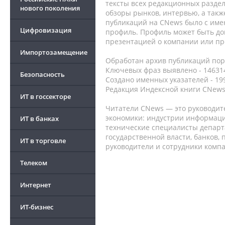
тексты всех редакционных раздел
нового поколения
обзоры рынков, интервью, а такж
публикаций на CNews было с име
Цифровизация
профиль. Профиль может быть до
презентацией о компании или про
Импортозамещение
Обработан архив публикаций порт
Ключевых фраз выявлено - 146314
Безопасность
Создано именных указателей - 19
Редакция Индексной книги CNews
ИТ в госсекторе
Читатели CNews — это руководит
экономики: индустрии информаци
ИТ в банках
технические специалисты депар
государственной власти, банков,
ИТ в торговле
руководители и сотрудники комп
Телеком
Интернет
ИТ-бизнес