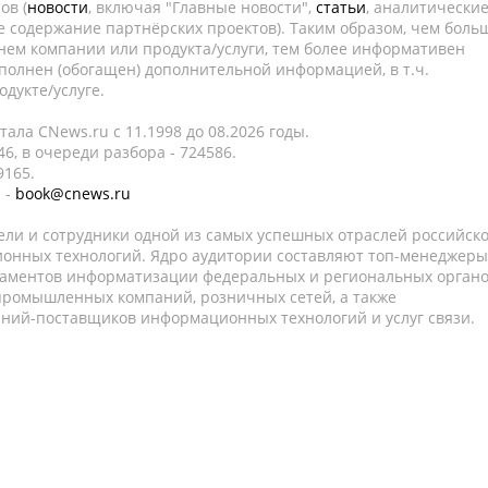
ов (
новости
, включая "Главные новости",
статьи
, аналитически
е содержание партнёрских проектов). Таким образом, чем боль
нем компании или продукта/услуги, тем более информативен
полнен (обогащен) дополнительной информацией, в т.ч.
дукте/услуге.
ала CNews.ru c 11.1998 до 08.2026 годы.
6, в очереди разбора - 724586.
9165.
 -
book@cnews.ru
ели и сотрудники одной из самых успешных отраслей российск
онных технологий. Ядро аудитории составляют топ-менеджеры
таментов информатизации федеральных и региональных орган
 промышленных компаний, розничных сетей, а также
аний-поставщиков информационных технологий и услуг связи.