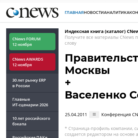
ГЛАВНАЯ
НОВОСТИ
АНАЛИТИКА
КО
Индексная книга (каталог) CNe
Получите все материалы CNews 
CNews FORUM
слову
12 ноября
Правительст
CNews AWARDS
12 ноября
Москвы
+
30 лет рынку ERP
в России
Васеленко С
Главные
ИТ-сценарии
2026
25.04.2011
Конференция CNe
10 лет российского
бэкапа
* Страница-профиль компании, сис
создается редактором на основе
Российские ПАКи