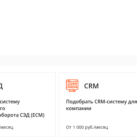
Д
CRM
систему
Подобрать CRM-систему для
го
компании
борота СЭД (ECM)
/месяц
От 1 000 руб./месяц