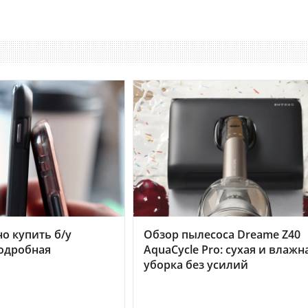
но купить б/у
Обзор пылесоса Dreame Z40
подробная
AquaCycle Pro: сухая и влажн
уборка без усилий