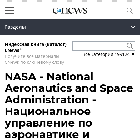
Разделы
Индексная книга (каталог)
CNews
*
Все категории
199124
▼
Получите все материалы
CNews по ключевому слову
NASA - National
Aeronautics and Space
Administration -
Национальное
управление по
аэронавтике и