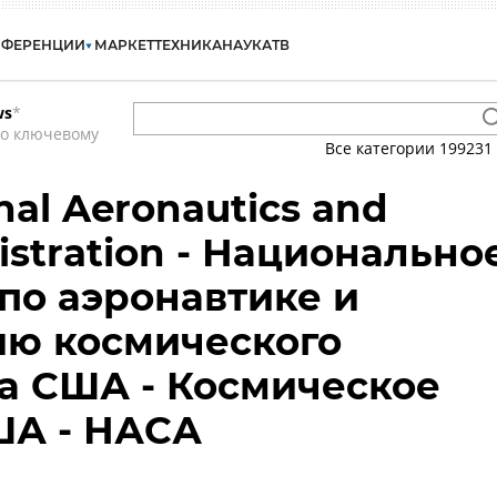
НФЕРЕНЦИИ
МАРКЕТ
ТЕХНИКА
НАУКА
ТВ
ws
*
по ключевому
Все категории
199231
nal Aeronautics and
istration - Национально
по аэронавтике и
ию космического
а США - Космическое
ША - НАСА