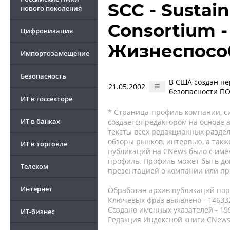
SCC - Sustai
нового поколения
Consortium 
Цифровизация
Жизнеспосо
Импортозамещение
Безопасность
В США создан пе
21.05.2002
безопасности П
ИТ в госсекторе
* Страница-профиль компании, сис
ИТ в банках
создается редактором на основе
тексты всех редакционных раздел
обзоры рынков, интервью, а такж
ИТ в торговле
публикаций на CNews было с име
профиль. Профиль может быть до
Телеком
презентацией о компании или про
Интернет
Обработан архив публикаций порт
Ключевых фраз выявлено - 146332
Создано именных указателей - 19
ИТ-бизнес
Редакция Индексной книги CNews