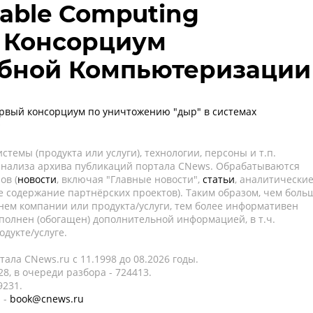
nable Computing
- Консорциум
бной Компьютеризации
рвый консорциум по уничтожению "дыр" в системах
О
темы (продукта или услуги), технологии, персоны и т.п.
 анализа архива публикаций портала CNews. Обрабатываются
ов (
новости
, включая "Главные новости",
статьи
, аналитически
е содержание партнёрских проектов). Таким образом, чем боль
нем компании или продукта/услуги, тем более информативен
полнен (обогащен) дополнительной информацией, в т.ч.
дукте/услуге.
ала CNews.ru c 11.1998 до 08.2026 годы.
8, в очереди разбора - 724413.
9231.
 -
book@cnews.ru