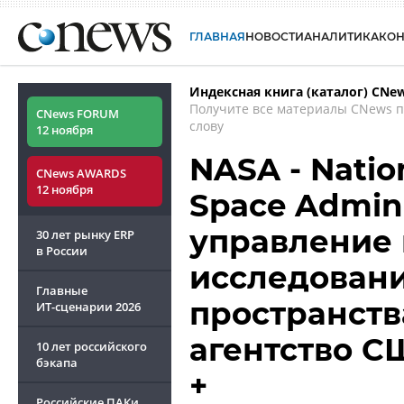
ГЛАВНАЯ
НОВОСТИ
АНАЛИТИКА
КО
Индексная книга (каталог) CNe
Получите все материалы CNews 
CNews FORUM
слову
12 ноября
NASA - Natio
CNews AWARDS
12 ноября
Space Admin
управление 
30 лет рынку ERP
в России
исследован
Главные
пространств
ИТ-сценарии
2026
агентство С
10 лет российского
бэкапа
+
Российские ПАКи