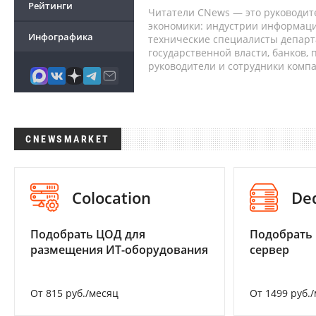
Рейтинги
Читатели CNews — это руководит
экономики: индустрии информаци
Инфографика
технические специалисты депар
государственной власти, банков,
руководители и сотрудники комп
CNEWSMARKET
Colocation
De
Подобрать ЦОД для
Подобрать
размещения ИТ-оборудования
сервер
От 815 руб./месяц
От 1499 руб.