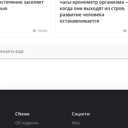
остепенно заселяет
часы-хронометр организма 
нью
когда они выходят из строя,
развитие человека
останавливается
36446
КАЗАТЬ ЕЩЕ
CNews
Соцсети
Об издании
Max