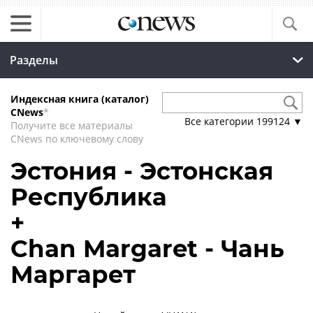
Разделы
Индексная книга (каталог)
CNews
*
Все категории
199124
▼
Получите все материалы
CNews по ключевому слову
Эстония - Эстонская
Республика
+
Chan Margaret - Чань
Маргарет