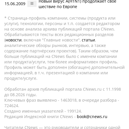
Новый вирус A(H1N1) продолжает свое
15.06.2009
шествие по Европе
* Страница-профиль компании, системы (продукта или
услуги), технологии, персоны и т.п. создается редактором
на основе анализа архива публикаций портала CNews.
Обрабатываются тексты всех редакционных разделов
(
новости
, включая "Главные новости",
статьи
,
аналитические обзоры рынков, интервью, а также
содержание партнёрских проектов). Таким образом, чем
больше публикаций на CNews было с именем компании
или продукта/услуги, тем более информативен профиль.
Профиль может быть дополнен (обогащен) дополнительной
информацией, в т.ч. презентацией о компании или
продукте/услуге.
Обработан архив публикаций портала CNews.ru c 11.1998
до 08.2026 годы.
Ключевых фраз выявлено - 1463018, в очереди разбора -
724624.
Создано именных указателей - 199124.
Редакция Индексной книги CNews -
book@cnews.ru
Читатели CNews — это руководители и сотрудники одной