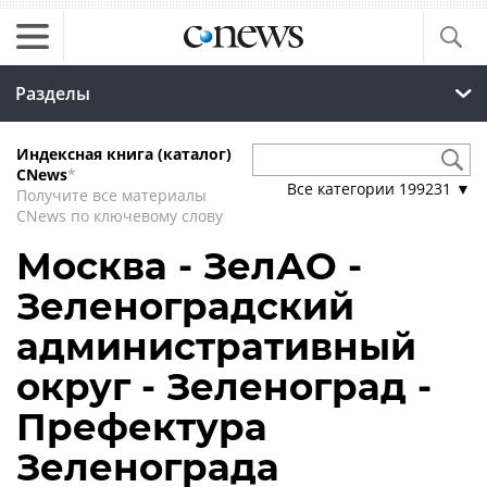
Разделы
Индексная книга (каталог)
CNews
*
Все категории
199231
▼
Получите все материалы
CNews по ключевому слову
Москва - ЗелАО -
Зеленоградский
административный
округ - Зеленоград -
Префектура
Зеленограда