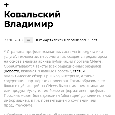
+
Ковальский
Владимир
22.10.2010
НОУ «АртАлекс» исполнилось 5 лет
* Страница-профиль компании, системы (продукта или
услуги), технологии, персоны и т.п. создается редактором
на основе анализа архива публикаций портала CNews.
Обрабатываются тексты всех редакционных разделов
(
новости
, включая "Главные новости",
статьи
,
аналитические обзоры рынков, интервью, а также
содержание партнёрских проектов). Таким образом, чем
больше публикаций на CNews было с именем компании
или продукта/услуги, тем более информативен профиль.
Профиль может быть дополнен (обогащен) дополнительной
информацией, в т.ч. презентацией о компании или
продукте/услуге.
Обработан архив публикаций портала CNews.ru c 11.1998