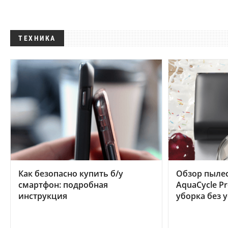
ТЕХНИКА
Как безопасно купить б/у
Обзор пылес
смартфон: подробная
AquaCycle Pr
инструкция
уборка без 