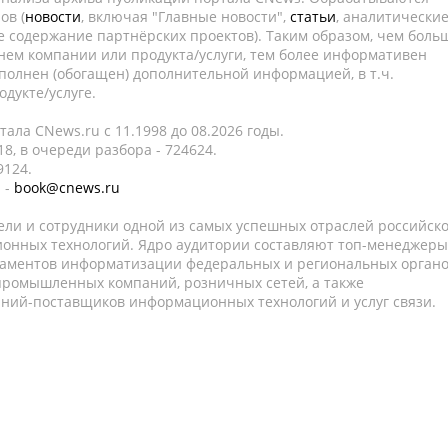
ов (
новости
, включая "Главные новости",
статьи
, аналитически
е содержание партнёрских проектов). Таким образом, чем боль
нем компании или продукта/услуги, тем более информативен
полнен (обогащен) дополнительной информацией, в т.ч.
дукте/услуге.
ала CNews.ru c 11.1998 до 08.2026 годы.
8, в очереди разбора - 724624.
9124.
 -
book@cnews.ru
ели и сотрудники одной из самых успешных отраслей российск
онных технологий. Ядро аудитории составляют топ-менеджеры
таментов информатизации федеральных и региональных орган
 промышленных компаний, розничных сетей, а также
аний-поставщиков информационных технологий и услуг связи.