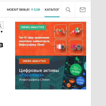
MOEXIT
1806,61
3,08
КАТАЛОГ
CNEWS ANALYTICS
▼
Топ-10 сфер применения
в
квантовых компьютеров.
Инфографика CNews
CNEWS ANALYTICS
Цифровые активы
«Росатома».
Инфографика CNews