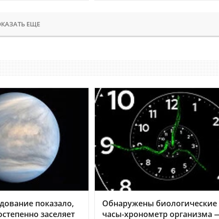
КАЗАТЬ ЕЩЕ
дование показало,
Обнаружены биологические
остепенно заселяет
часы-хронометр организма 