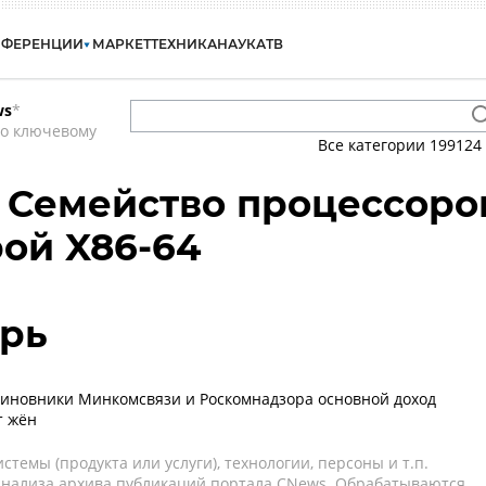
НФЕРЕНЦИИ
МАРКЕТ
ТЕХНИКА
НАУКА
ТВ
ws
*
по ключевому
Все категории
199124
3 - Семейство процессоро
рой X86-64
орь
иновники Минкомсвязи и Роскомнадзора основной доход
т жён
темы (продукта или услуги), технологии, персоны и т.п.
 анализа архива публикаций портала CNews. Обрабатываются