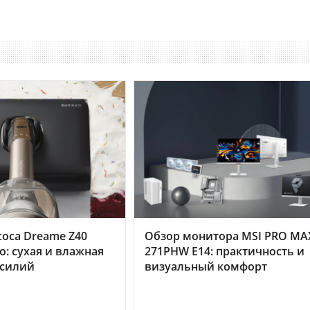
оса Dreame Z40
Обзор монитора MSI PRO MA
o: сухая и влажная
271PHW E14: практичность и
усилий
визуальный комфорт