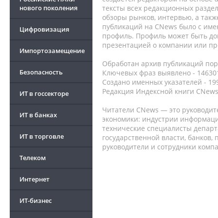
нового поколения
тексты всех редакционных раздел
обзоры рынков, интервью, а такж
публикаций на CNews было с име
Цифровизация
профиль. Профиль может быть до
презентацией о компании или про
Импортозамещение
Обработан архив публикаций порт
Безопасность
Ключевых фраз выявлено - 146301
Создано именных указателей - 19
Редакция Индексной книги CNews
ИТ в госсекторе
Читатели CNews — это руководит
ИТ в банках
экономики: индустрии информаци
технические специалисты депар
ИТ в торговле
государственной власти, банков,
руководители и сотрудники комп
Телеком
Интернет
ИТ-бизнес