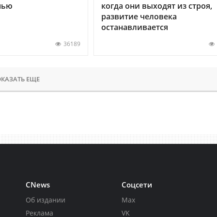
нью
когда они выходят из строя,
развитие человека
останавливается
36189
КАЗАТЬ ЕЩЕ
CNews
Соцсети
Об издании
Max
Реклама
VK