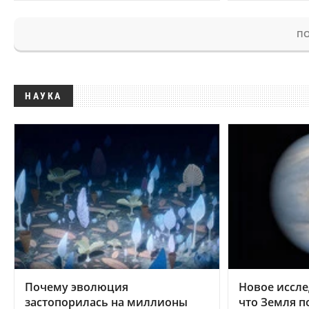
ПО
НАУКА
Почему эволюция
Новое иссле
застопорилась на миллионы
что Земля п