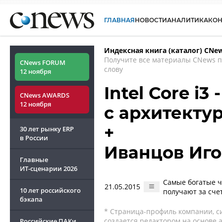
ГЛАВНАЯ
НОВОСТИ
АНАЛИТИКА
КО
Индексная книга (каталог) CNe
Получите все материалы CNews 
CNews FORUM
слову
12 ноября
Intel Core i
CNews AWARDS
12 ноября
с архитекту
+
30 лет рынку ERP
в России
Иванцов Иг
Главные
ИТ-сценарии
2026
Самые богатые ч
21.05.2015
10 лет российского
получают за сче
бэкапа
* Страница-профиль компании, сис
создается редактором на основе
Российские ПАКи