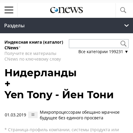
Разделы
Индексная книга (каталог)
CNews
*
Все категории
199231
▼
Получите все материалы
CNews по ключевому слову
Нидерланды
+
Yen Tony - Йен Тони
Микропроцессорам обещано мрачное
01.03.2019
будущее без единого просвета
* Страница-профиль компании, системы (продукта или