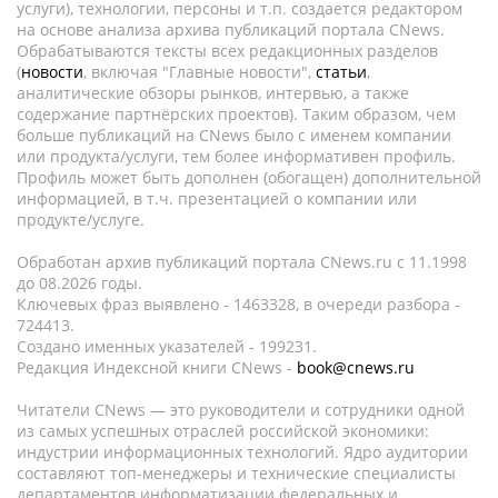
услуги), технологии, персоны и т.п. создается редактором
на основе анализа архива публикаций портала CNews.
Обрабатываются тексты всех редакционных разделов
(
новости
, включая "Главные новости",
статьи
,
аналитические обзоры рынков, интервью, а также
содержание партнёрских проектов). Таким образом, чем
больше публикаций на CNews было с именем компании
или продукта/услуги, тем более информативен профиль.
Профиль может быть дополнен (обогащен) дополнительной
информацией, в т.ч. презентацией о компании или
продукте/услуге.
Обработан архив публикаций портала CNews.ru c 11.1998
до 08.2026 годы.
Ключевых фраз выявлено - 1463328, в очереди разбора -
724413.
Создано именных указателей - 199231.
Редакция Индексной книги CNews -
book@cnews.ru
Читатели CNews — это руководители и сотрудники одной
из самых успешных отраслей российской экономики:
индустрии информационных технологий. Ядро аудитории
составляют топ-менеджеры и технические специалисты
департаментов информатизации федеральных и