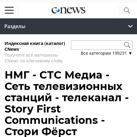
Разделы
Индексная книга (каталог)
CNews
*
Все категории
199231
▼
Получите все материалы
CNews по ключевому слову
НМГ - СТС Медиа -
Сеть телевизионных
станций - телеканал -
Story First
Communications -
Стори Фёрст