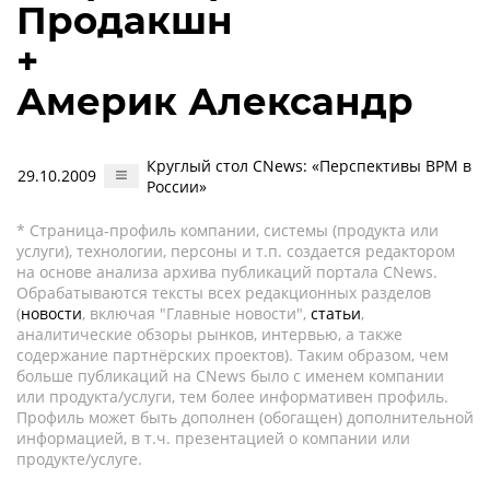
Продакшн
+
Америк Александр
Круглый стол CNews: «Перспективы BPM в
29.10.2009
России»
* Страница-профиль компании, системы (продукта или
услуги), технологии, персоны и т.п. создается редактором
на основе анализа архива публикаций портала CNews.
Обрабатываются тексты всех редакционных разделов
(
новости
, включая "Главные новости",
статьи
,
аналитические обзоры рынков, интервью, а также
содержание партнёрских проектов). Таким образом, чем
больше публикаций на CNews было с именем компании
или продукта/услуги, тем более информативен профиль.
Профиль может быть дополнен (обогащен) дополнительной
информацией, в т.ч. презентацией о компании или
продукте/услуге.