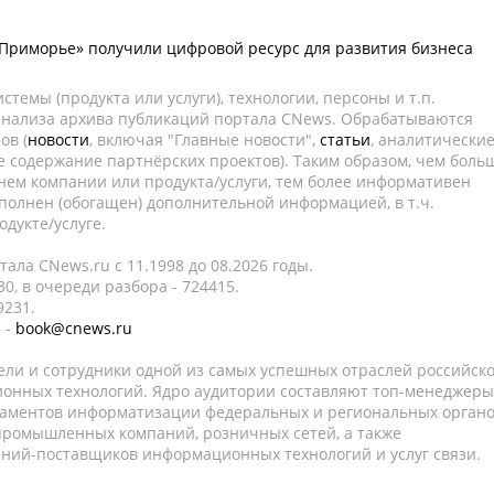
Приморье» получили цифровой ресурс для развития бизнеса
темы (продукта или услуги), технологии, персоны и т.п.
 анализа архива публикаций портала CNews. Обрабатываются
ов (
новости
, включая "Главные новости",
статьи
, аналитически
е содержание партнёрских проектов). Таким образом, чем боль
нем компании или продукта/услуги, тем более информативен
полнен (обогащен) дополнительной информацией, в т.ч.
дукте/услуге.
ала CNews.ru c 11.1998 до 08.2026 годы.
0, в очереди разбора - 724415.
9231.
 -
book@cnews.ru
ели и сотрудники одной из самых успешных отраслей российск
онных технологий. Ядро аудитории составляют топ-менеджеры
таментов информатизации федеральных и региональных орган
 промышленных компаний, розничных сетей, а также
аний-поставщиков информационных технологий и услуг связи.