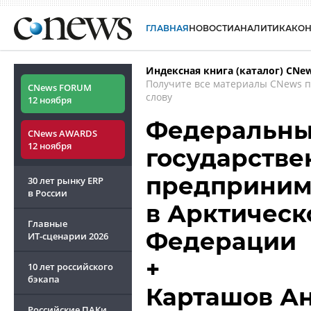
ГЛАВНАЯ
НОВОСТИ
АНАЛИТИКА
КО
Индексная книга (каталог) CNe
Получите все материалы CNews 
CNews FORUM
слову
12 ноября
Федеральный
CNews AWARDS
12 ноября
государств
предприним
30 лет рынку ERP
в России
в Арктическ
Главные
Федерации
ИТ-сценарии
2026
+
10 лет российского
бэкапа
Карташов А
Российские ПАКи