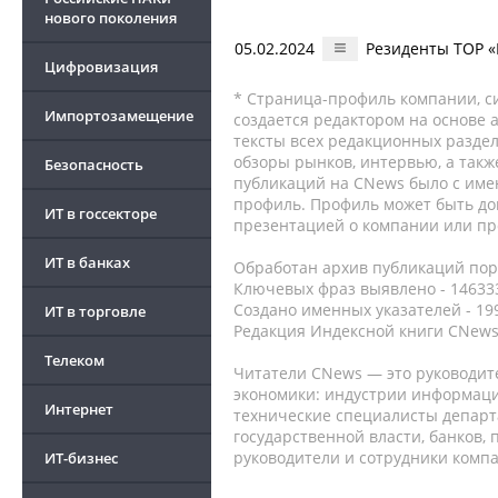
нового поколения
05.02.2024
Резиденты ТОР «
Цифровизация
* Страница-профиль компании, сис
Импортозамещение
создается редактором на основе
тексты всех редакционных раздел
обзоры рынков, интервью, а такж
Безопасность
публикаций на CNews было с име
профиль. Профиль может быть до
ИТ в госсекторе
презентацией о компании или про
ИТ в банках
Обработан архив публикаций порт
Ключевых фраз выявлено - 146333
Создано именных указателей - 19
ИТ в торговле
Редакция Индексной книги CNews
Телеком
Читатели CNews — это руководит
экономики: индустрии информаци
Интернет
технические специалисты депар
государственной власти, банков,
руководители и сотрудники комп
ИТ-бизнес