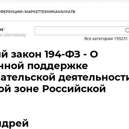
НФЕРЕНЦИИ
МАРКЕТ
ТЕХНИКА
НАУКА
ТВ
ws
*
по ключевому
Все категории
199231
 закон 194-ФЗ - О
енной поддержке
ательской деятельност
ой зоне Российской
ндрей