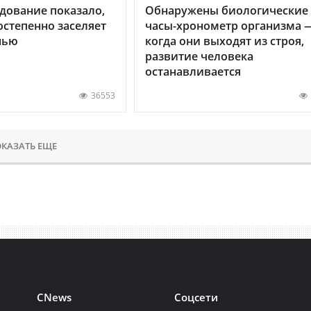
дование показало,
Обнаружены биологические
остепенно заселяет
часы-хронометр организма 
нью
когда они выходят из строя,
развитие человека
останавливается
36553
КАЗАТЬ ЕЩЕ
CNews
Соцсети