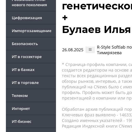
генетическ
нового поколения
+
Цифровизация
Булаев Илья
Импортозамещение
Безопасность
R-Style Softlab 
26.08.2025
Тимирязева
ИТ в госсекторе
* Страница-профиль компании, сис
ИТ в банках
создается редактором на основе
тексты всех редакционных раздел
обзоры рынков, интервью, а такж
ИТ в торговле
публикаций на CNews было с име
профиль. Профиль может быть до
Телеком
презентацией о компании или про
Интернет
Обработан архив публикаций порт
Ключевых фраз выявлено - 146332
Создано именных указателей - 19
ИТ-бизнес
Редакция Индексной книги CNews