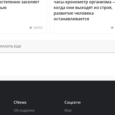
остепенно заселяет
часы-хронометр организма 
нью
когда они выходят из строя,
развитие человека
останавливается
36453
КАЗАТЬ ЕЩЕ
CNews
Соцсети
Об издании
Max