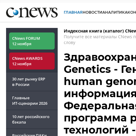
ГЛАВНАЯ
НОВОСТИ
АНАЛИТИКА
КО
Индексная книга (каталог) CNe
Получите все материалы CNews 
CNews FORUM
слову
12 ноября
Здравоохран
CNews AWARDS
12 ноября
Genetics - Г
human genom
30 лет рынку ERP
в России
информация 
Главные
Федеральная
ИТ-сценарии
2026
программа р
10 лет российского
бэкапа
технологий 
Российские ПАКи