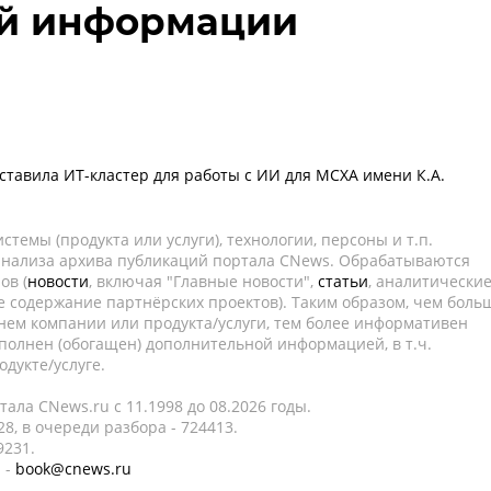
ой информации
поставила ИТ-кластер для работы с ИИ для МСХА имени К.А.
темы (продукта или услуги), технологии, персоны и т.п.
 анализа архива публикаций портала CNews. Обрабатываются
ов (
новости
, включая "Главные новости",
статьи
, аналитически
е содержание партнёрских проектов). Таким образом, чем боль
нем компании или продукта/услуги, тем более информативен
полнен (обогащен) дополнительной информацией, в т.ч.
дукте/услуге.
ала CNews.ru c 11.1998 до 08.2026 годы.
8, в очереди разбора - 724413.
9231.
 -
book@cnews.ru