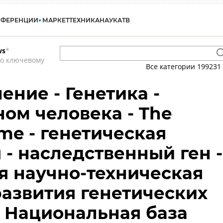
НФЕРЕНЦИИ
МАРКЕТ
ТЕХНИКА
НАУКА
ТВ
ws
*
по ключевому
Все категории
199231
ение - Генетика -
еном человека - The
e - генетическая
- наследственный ген -
 научно-техническая
азвития генетических
- Национальная база