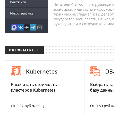
Рейтинги
Читатели CNews — это руководит
экономики: индустрии информаци
Инфографика
технические специалисты депар
государственной власти, банков,
руководители и сотрудники комп
CNEWSMARKET
Kubernetes
DB
Рассчитать стоимость
Выбрать та
кластеров Kubernetes
базу данны
От 0.52 руб./месяц
От 0.80 руб./