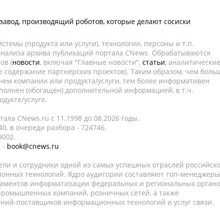
 завод, производящий роботов, которые делают сосиски
темы (продукта или услуги), технологии, персоны и т.п.
 анализа архива публикаций портала CNews. Обрабатываются
ов (
новости
, включая "Главные новости",
статьи
, аналитически
е содержание партнёрских проектов). Таким образом, чем боль
нем компании или продукта/услуги, тем более информативен
полнен (обогащен) дополнительной информацией, в т.ч.
дукте/услуге.
ала CNews.ru c 11.1998 до 08.2026 годы.
0, в очереди разбора - 724746.
9002.
 -
book@cnews.ru
ели и сотрудники одной из самых успешных отраслей российск
онных технологий. Ядро аудитории составляют топ-менеджеры
таментов информатизации федеральных и региональных орган
 промышленных компаний, розничных сетей, а также
аний-поставщиков информационных технологий и услуг связи.