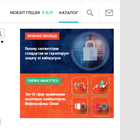
MOEXIT
1752,69
0,17
КАТАЛОГ
МНЕНИЕ МЕСЯЦА
▼
Почему соответствие
стандартам не гарантирует
защиту от киберугроз
CNEWS ANALYTICS
Топ-10 сфер применения
квантовых компьютеров.
Инфографика CNews
и