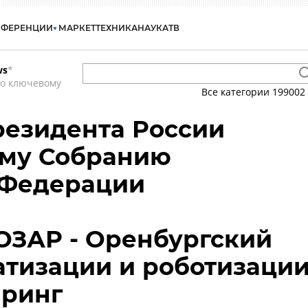
НФЕРЕНЦИИ
МАРКЕТ
ТЕХНИКА
НАУКА
ТВ
ws
*
по ключевому
Все категории
199002
резидента России
му Собранию
 Федерации
ОЗАР - Оренбургский
атизации и роботизаци
иринг