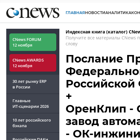
ГЛАВНАЯ
НОВОСТИ
АНАЛИТИКА
КО
Индексная книга (каталог) CNe
Получите все материалы CNews 
CNews FORUM
слову
12 ноября
Послание П
CNews AWARDS
12 ноября
Федерально
Российской
30 лет рынку ERP
в России
+
Главные
ОренКлип - 
ИТ-сценарии
2026
завод автом
10 лет российского
бэкапа
- ОК-инжин
Российские ПАКи