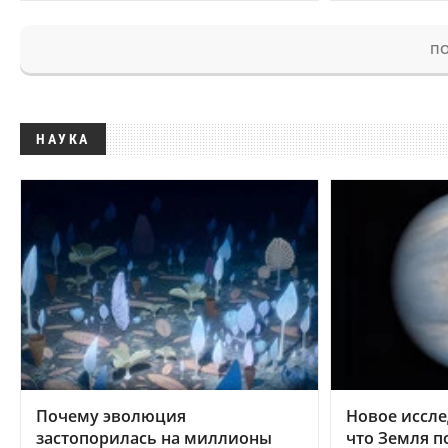
ПО
НАУКА
Почему эволюция
Новое иссле
застопорилась на миллионы
что Земля п