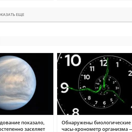
КАЗАТЬ ЕЩЕ
дование показало,
Обнаружены биологические
остепенно заселяет
часы-хронометр организма 