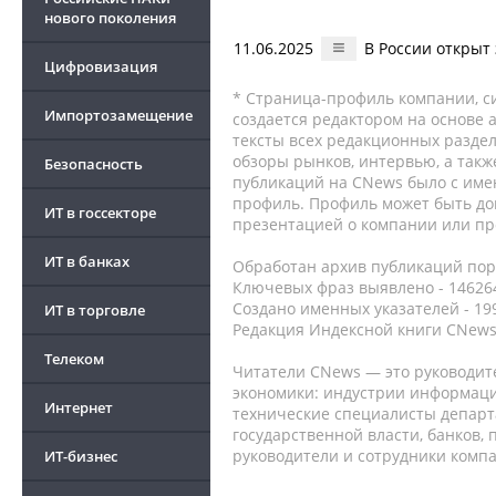
нового поколения
11.06.2025
В России открыт
Цифровизация
* Страница-профиль компании, сис
Импортозамещение
создается редактором на основе
тексты всех редакционных раздел
обзоры рынков, интервью, а такж
Безопасность
публикаций на CNews было с име
профиль. Профиль может быть до
ИТ в госсекторе
презентацией о компании или про
ИТ в банках
Обработан архив публикаций порт
Ключевых фраз выявлено - 146264
Создано именных указателей - 19
ИТ в торговле
Редакция Индексной книги CNews
Телеком
Читатели CNews — это руководит
экономики: индустрии информаци
Интернет
технические специалисты депар
государственной власти, банков,
руководители и сотрудники комп
ИТ-бизнес