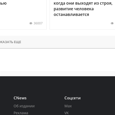
нью
когда они выходят из строя,
развитие человека
останавливается
36007
КАЗАТЬ ЕЩЕ
CNews
Соцсети
Об издании
Max
Реклама
VK