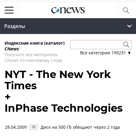
Разделы
Индексная книга (каталог)
CNews
*
Все категории
199231
▼
Получите все материалы
CNews по ключевому слову
NYT - The New York
Times
+
InPhase Technologies
28.04.2009
Диск на 500 ГБ обещают через 2 года