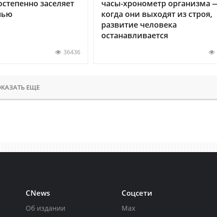
остепенно заселяет
часы-хронометр организма 
нью
когда они выходят из строя,
развитие человека
останавливается
36436
КАЗАТЬ ЕЩЕ
CNews
Соцсети
Об издании
Max