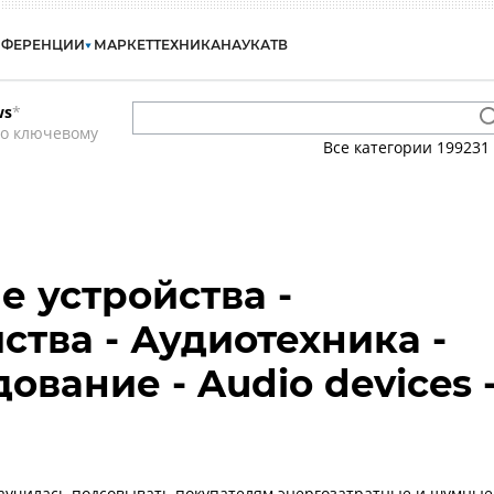
НФЕРЕНЦИИ
МАРКЕТ
ТЕХНИКА
НАУКА
ТВ
ws
*
по ключевому
Все категории
199231
е устройства -
ства - Аудиотехника -
вание - Audio devices 
 научилась подсовывать покупателям энергозатратные и шумные