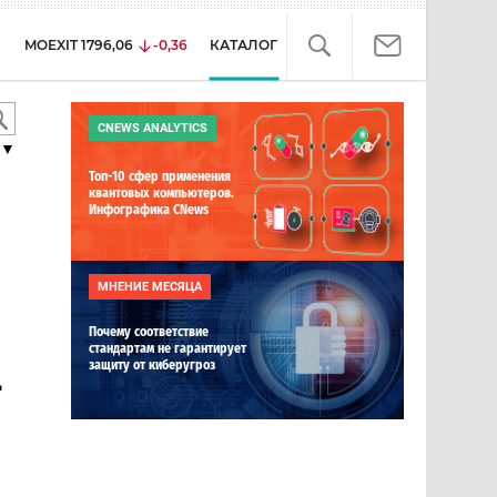
MOEXIT
1796,06
-0,36
КАТАЛОГ
CNEWS ANALYTICS
▼
Топ-10 сфер применения
квантовых компьютеров.
Инфографика CNews
МНЕНИЕ МЕСЯЦА
Почему соответствие
стандартам не гарантирует
защиту от киберугроз
-