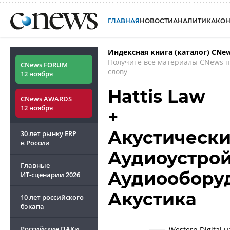
ГЛАВНАЯ
НОВОСТИ
АНАЛИТИКА
КО
Индексная книга (каталог) CNe
Получите все материалы CNews 
CNews FORUM
слову
12 ноября
Hattis Law
CNews AWARDS
12 ноября
+
Акустически
30 лет рынку ERP
в России
Аудиоустрой
Главные
Аудиооборудо
ИТ-сценарии
2026
Акустика
10 лет российского
бэкапа
Российские ПАКи
Western Digital