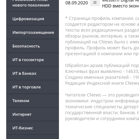
08.09.2020
нового поколения
HDD вместо экон
* Страница-профиль компании, сис
Цифровизация
создается редактором на основе
тексты всех редакционных раздел
Импортозамещение
обзоры рынков, интервью, а такж
публикаций на CNews было с име
Безопасность
профиль. Профиль может быть до
презентацией о компании или про
ИТ в госсекторе
Обработан архив публикаций порт
Ключевых фраз выявлено - 146332
ИТ в банках
Создано именных указателей - 19
Редакция Индексной книги CNews
ИТ в торговле
Читатели CNews — это руководит
Телеком
экономики: индустрии информаци
технические специалисты депар
государственной власти, банков,
Интернет
руководители и сотрудники комп
ИТ-бизнес