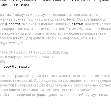
омичных и тихих
темы (продукта или услуги), технологии, персоны и т.п.
 анализа архива публикаций портала CNews. Обрабатываются
ов (
новости
, включая "Главные новости",
статьи
, аналитически
е содержание партнёрских проектов). Таким образом, чем боль
нем компании или продукта/услуги, тем более информативен
полнен (обогащен) дополнительной информацией, в т.ч.
дукте/услуге.
ала CNews.ru c 11.1998 до 08.2026 годы.
8, в очереди разбора - 724413.
9231.
 -
book@cnews.ru
ели и сотрудники одной из самых успешных отраслей российск
онных технологий. Ядро аудитории составляют топ-менеджеры
таментов информатизации федеральных и региональных орган
 промышленных компаний, розничных сетей, а также
аний-поставщиков информационных технологий и услуг связи.