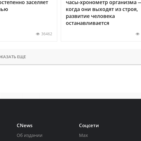
остепенно заселяет
часы-хронометр организма 
нью
когда они выходят из строя,
развитие человека
останавливается
36462
КАЗАТЬ ЕЩЕ
CNews
Соцсети
Об издании
Max