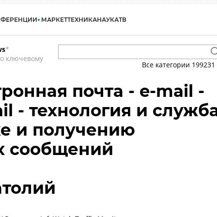
НФЕРЕНЦИИ
МАРКЕТ
ТЕХНИКА
НАУКА
ТВ
ws
*
по ключевому
Все категории
199231
тронная почта - e-mail -
ail - технология и служб
е и получению
х сообщений
атолий