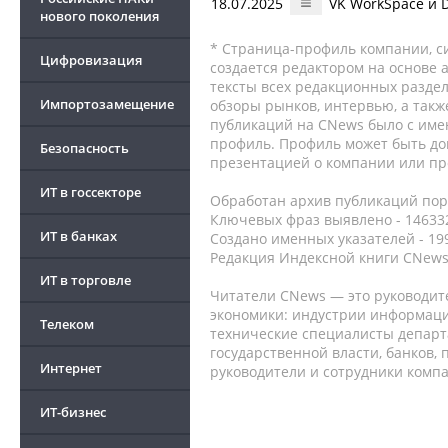
18.07.2025
VK WorkSpace и D
нового поколения
* Страница-профиль компании, сис
Цифровизация
создается редактором на основе
тексты всех редакционных раздел
Импортозамещение
обзоры рынков, интервью, а такж
публикаций на CNews было с име
профиль. Профиль может быть до
Безопасность
презентацией о компании или про
ИТ в госсекторе
Обработан архив публикаций порт
Ключевых фраз выявлено - 146332
ИТ в банках
Создано именных указателей - 19
Редакция Индексной книги CNews
ИТ в торговле
Читатели CNews — это руководит
экономики: индустрии информаци
Телеком
технические специалисты депар
государственной власти, банков,
Интернет
руководители и сотрудники комп
ИТ-бизнес