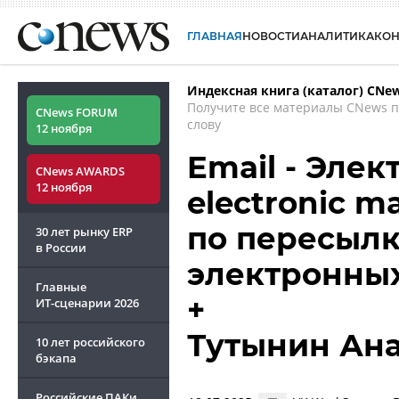
ГЛАВНАЯ
НОВОСТИ
АНАЛИТИКА
КО
Индексная книга (каталог) CNe
Получите все материалы CNews 
CNews FORUM
слову
12 ноября
Email - Элек
CNews AWARDS
12 ноября
electronic m
по пересылк
30 лет рынку ERP
в России
электронны
Главные
+
ИТ-сценарии
2026
Тутынин Ан
10 лет российского
бэкапа
Российские ПАКи