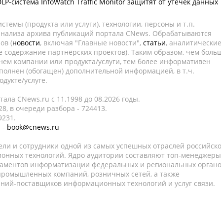
LP-система InfoWatch Traffic Monitor защитят от утечек данных
темы (продукта или услуги), технологии, персоны и т.п.
 анализа архива публикаций портала CNews. Обрабатываются
ов (
новости
, включая "Главные новости",
статьи
, аналитически
е содержание партнёрских проектов). Таким образом, чем боль
нем компании или продукта/услуги, тем более информативен
полнен (обогащен) дополнительной информацией, в т.ч.
дукте/услуге.
ала CNews.ru c 11.1998 до 08.2026 годы.
8, в очереди разбора - 724413.
9231.
 -
book@cnews.ru
ели и сотрудники одной из самых успешных отраслей российск
онных технологий. Ядро аудитории составляют топ-менеджеры
таментов информатизации федеральных и региональных орган
 промышленных компаний, розничных сетей, а также
аний-поставщиков информационных технологий и услуг связи.