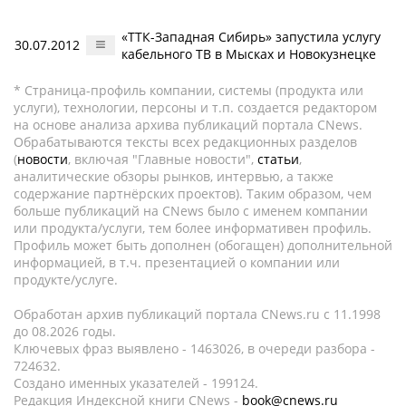
«ТТК-Западная Сибирь» запустила услугу
30.07.2012
кабельного ТВ в Мысках и Новокузнецке
* Страница-профиль компании, системы (продукта или
услуги), технологии, персоны и т.п. создается редактором
на основе анализа архива публикаций портала CNews.
Обрабатываются тексты всех редакционных разделов
(
новости
, включая "Главные новости",
статьи
,
аналитические обзоры рынков, интервью, а также
содержание партнёрских проектов). Таким образом, чем
больше публикаций на CNews было с именем компании
или продукта/услуги, тем более информативен профиль.
Профиль может быть дополнен (обогащен) дополнительной
информацией, в т.ч. презентацией о компании или
продукте/услуге.
Обработан архив публикаций портала CNews.ru c 11.1998
до 08.2026 годы.
Ключевых фраз выявлено - 1463026, в очереди разбора -
724632.
Создано именных указателей - 199124.
Редакция Индексной книги CNews -
book@cnews.ru