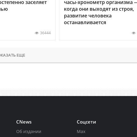
остепенно заселяет
часы-хронометр организма 
нью
когда они выходят из строя,
развитие человека
останавливается
36444
КАЗАТЬ ЕЩЕ
CNews
Соцсети
Об издании
Max