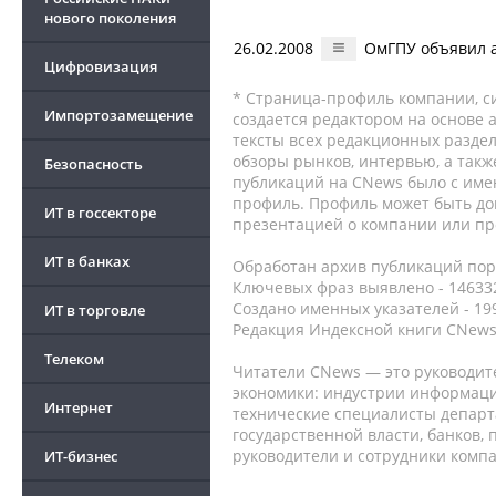
нового поколения
26.02.2008
ОмГПУ объявил а
Цифровизация
* Страница-профиль компании, сис
Импортозамещение
создается редактором на основе
тексты всех редакционных раздел
обзоры рынков, интервью, а такж
Безопасность
публикаций на CNews было с име
профиль. Профиль может быть до
ИТ в госсекторе
презентацией о компании или про
ИТ в банках
Обработан архив публикаций порт
Ключевых фраз выявлено - 146332
Создано именных указателей - 19
ИТ в торговле
Редакция Индексной книги CNews
Телеком
Читатели CNews — это руководит
экономики: индустрии информаци
Интернет
технические специалисты депар
государственной власти, банков,
руководители и сотрудники комп
ИТ-бизнес