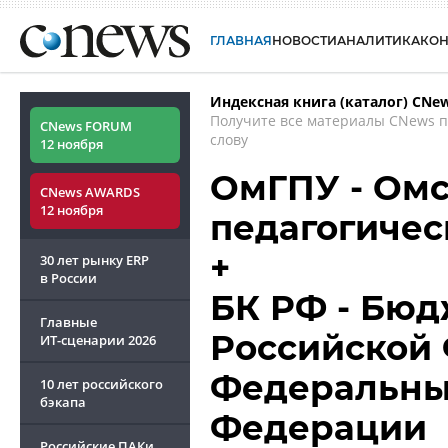
ГЛАВНАЯ
НОВОСТИ
АНАЛИТИКА
КО
Индексная книга (каталог) CNe
Получите все материалы CNews 
CNews FORUM
слову
12 ноября
ОмГПУ - Омс
CNews AWARDS
12 ноября
педагогичес
+
30 лет рынку ERP
в России
БК РФ - Бюд
Главные
Российской 
ИТ-сценарии
2026
Федеральны
10 лет российского
бэкапа
Федерации
Российские ПАКи