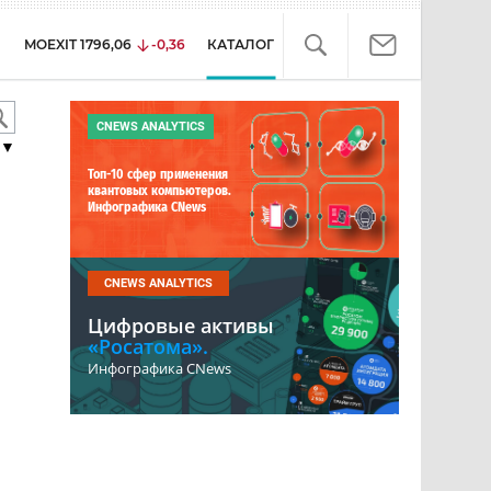
MOEXIT
1796,06
-0,36
КАТАЛОГ
CNEWS ANALYTICS
▼
Топ-10 сфер применения
квантовых компьютеров.
Инфографика CNews
CNEWS ANALYTICS
Цифровые активы
«Росатома».
Инфографика CNews