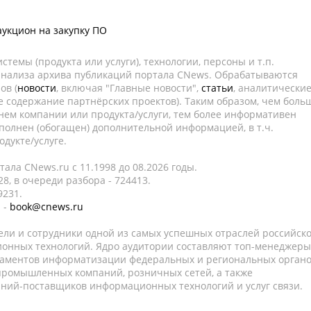
укцион на закупку ПО
темы (продукта или услуги), технологии, персоны и т.п.
 анализа архива публикаций портала CNews. Обрабатываются
ов (
новости
, включая "Главные новости",
статьи
, аналитически
е содержание партнёрских проектов). Таким образом, чем боль
нем компании или продукта/услуги, тем более информативен
полнен (обогащен) дополнительной информацией, в т.ч.
дукте/услуге.
ала CNews.ru c 11.1998 до 08.2026 годы.
8, в очереди разбора - 724413.
9231.
 -
book@cnews.ru
ели и сотрудники одной из самых успешных отраслей российск
онных технологий. Ядро аудитории составляют топ-менеджеры
таментов информатизации федеральных и региональных орган
 промышленных компаний, розничных сетей, а также
аний-поставщиков информационных технологий и услуг связи.