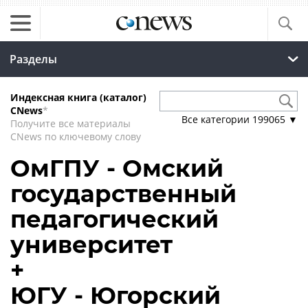
Разделы
Индексная книга (каталог)
CNews
*
Все категории
199065
▼
Получите все материалы
CNews по ключевому слову
ОмГПУ - Омский
государственный
педагогический
университет
+
ЮГУ - Югорский