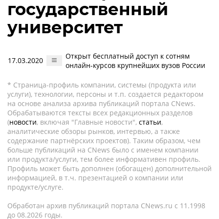
государственный
университет
Открыт бесплатный доступ к сотням
17.03.2020
онлайн-курсов крупнейших вузов России
* Страница-профиль компании, системы (продукта или
услуги), технологии, персоны и т.п. создается редактором
на основе анализа архива публикаций портала CNews.
Обрабатываются тексты всех редакционных разделов
(
новости
, включая "Главные новости",
статьи
,
аналитические обзоры рынков, интервью, а также
содержание партнёрских проектов). Таким образом, чем
больше публикаций на CNews было с именем компании
или продукта/услуги, тем более информативен профиль.
Профиль может быть дополнен (обогащен) дополнительной
информацией, в т.ч. презентацией о компании или
продукте/услуге.
Обработан архив публикаций портала CNews.ru c 11.1998
до 08.2026 годы.