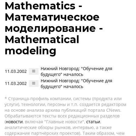
Mathematics -
Математическое
моделирование -
Mathematical
modeling
Нижний Новгород: "Обучение для
11.03.2002
будущего" началось
Нижний Новгород: "Обучение для
11.03.2002
будущего" началось
* Страница-профиль компании, системы (продукта или
услуги), технологии, персоны и т.п. создается редактором
на основе анализа архива публикаций портала CNews.
Обрабатываются тексты всех редакционных разделов
(
новости
, включая "Главные новости",
статьи
,
аналитические обзоры рынков, интервью, а также
содержание партнёрских проектов). Таким образом, чем