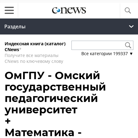
Разделы
Индексная книга (каталог)
CNews
*
Все категории
199337
▼
Получите все материалы
CNews по ключевому слову
ОмГПУ - Омский
государственный
педагогический
университет
+
Математика -