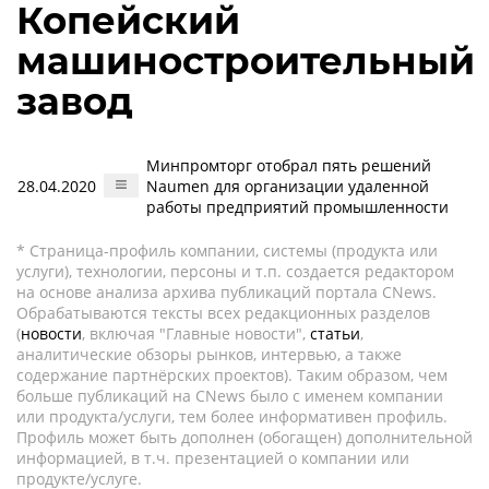
Копейский
машиностроительный
завод
Минпромторг отобрал пять решений
28.04.2020
Naumen для организации удаленной
работы предприятий промышленности
* Страница-профиль компании, системы (продукта или
услуги), технологии, персоны и т.п. создается редактором
на основе анализа архива публикаций портала CNews.
Обрабатываются тексты всех редакционных разделов
(
новости
, включая "Главные новости",
статьи
,
аналитические обзоры рынков, интервью, а также
содержание партнёрских проектов). Таким образом, чем
больше публикаций на CNews было с именем компании
или продукта/услуги, тем более информативен профиль.
Профиль может быть дополнен (обогащен) дополнительной
информацией, в т.ч. презентацией о компании или
продукте/услуге.