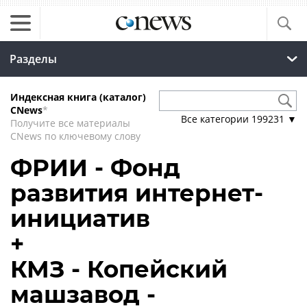
Разделы
Индексная книга (каталог)
CNews
*
Все категории
199231
▼
Получите все материалы
CNews по ключевому слову
ФРИИ - Фонд
развития интернет-
инициатив
+
КМЗ - Копейский
машзавод -