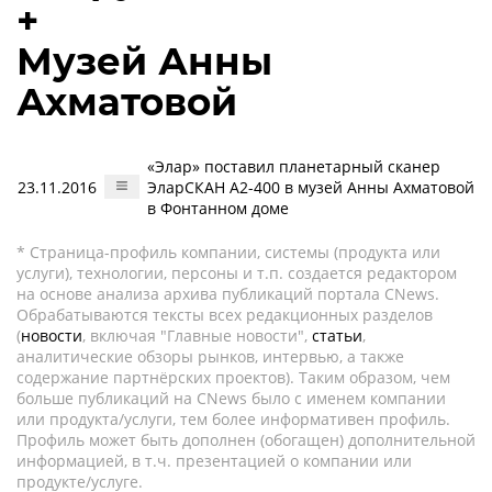
+
Музей Анны
Ахматовой
«Элар» поставил планетарный сканер
23.11.2016
ЭларСКАН А2-400 в музей Анны Ахматовой
в Фонтанном доме
* Страница-профиль компании, системы (продукта или
услуги), технологии, персоны и т.п. создается редактором
на основе анализа архива публикаций портала CNews.
Обрабатываются тексты всех редакционных разделов
(
новости
, включая "Главные новости",
статьи
,
аналитические обзоры рынков, интервью, а также
содержание партнёрских проектов). Таким образом, чем
больше публикаций на CNews было с именем компании
или продукта/услуги, тем более информативен профиль.
Профиль может быть дополнен (обогащен) дополнительной
информацией, в т.ч. презентацией о компании или
продукте/услуге.