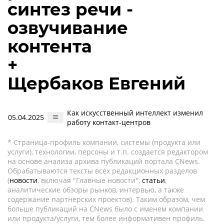
синтез речи -
озвучивание
контента
+
Щербаков Евгений
Как искусственный интеллект изменил
05.04.2025
работу контакт-центров
* Страница-профиль компании, системы (продукта или
услуги), технологии, персоны и т.п. создается редактором
на основе анализа архива публикаций портала CNews.
Обрабатываются тексты всех редакционных разделов
(
новости
, включая "Главные новости",
статьи
,
аналитические обзоры рынков, интервью, а также
содержание партнёрских проектов). Таким образом, чем
больше публикаций на CNews было с именем компании
или продукта/услуги, тем более информативен профиль.