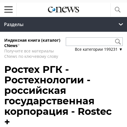
Разделы
Индексная книга (каталог)
CNews
*
Все категории
199231
▼
Получите все материалы
CNews по ключевому слову
Ростех РГК -
Ростехнологии -
российская
государственная
корпорация - Rostec
+