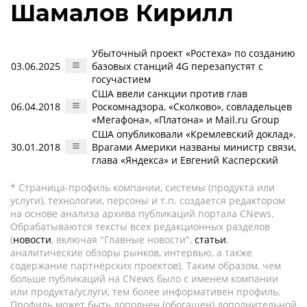
Шамалов Кирилл
Убыточный проект «Ростеха» по созданию
03.06.2025
базовых станций 4G перезапустят с
госучастием
США ввели санкции против глав
06.04.2018
Роскомнадзора, «Сколково», совладельцев
«Мегафона», «Платона» и Mail.ru Group
США опубликовали «Кремлевский доклад».
30.01.2018
Врагами Америки названы министр связи,
глава «Яндекса» и Евгений Касперский
* Страница-профиль компании, системы (продукта или
услуги), технологии, персоны и т.п. создается редактором
на основе анализа архива публикаций портала CNews.
Обрабатываются тексты всех редакционных разделов
(
новости
, включая "Главные новости",
статьи
,
аналитические обзоры рынков, интервью, а также
содержание партнёрских проектов). Таким образом, чем
больше публикаций на CNews было с именем компании
или продукта/услуги, тем более информативен профиль.
Профиль может быть дополнен (обогащен) дополнительной